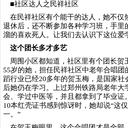
■社区达人之民祥社区
在民祥社区有个能干的达人，她不仅
退休后，还不断参加各种学习班，手里
溜的喜欢死人。让我们去认识下这位爱
这个团长多才多艺
周围小区都知道，社区里有个团长贺
55岁的她，担任民祥社区中老年合唱团
蹈行业已经20多年的贺玉梅，是国家社
后她仍在学习。上过郑州铁路局老年大
会、学过中医等，并且都拿到了毕业证
10本红壳证书感到惊讶时，她却说“这
一。”
在贺玉梅眼里，这个合唱团才是全部