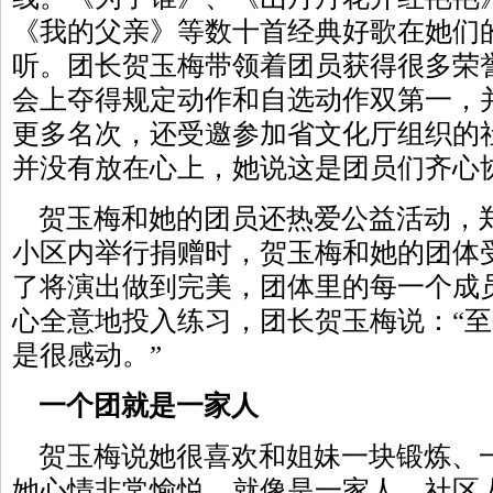
《我的父亲》等数十首经典好歌在她们
听。团长贺玉梅带领着团员获得很多荣
会上夺得规定动作和自选动作双第一，
更多名次，还受邀参加省文化厅组织的
并没有放在心上，她说这是团员们齐心
贺玉梅和她的团员还热爱公益活动，
小区内举行捐赠时，贺玉梅和她的团体
了将演出做到完美，团体里的每一个成
心全意地投入练习，团长贺玉梅说：“
是很感动。”
一个团就是一家人
贺玉梅说她很喜欢和姐妹一块锻炼、
她心情非常愉悦，就像是一家人。社区