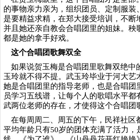
的事物亲力亲为，组织团员、定制服装
是要精益求精，在郑大接受培训，不断
并且她还亲自教会合唱团里的姐妹。秧
都是她的拿手好戏。
这个合唱团歌舞双全
如果说贺玉梅是合唱团里歌舞双绝中的“
玉玲就不得不提。武玉玲毕业于河大艺
她是合唱团里的指导老师，也是合唱团
员学习五线谱，让每个人的歌唱水平都
武两位老师的存在，才使得这个合唱团
在每周周二、周五的下午，民祥社区
平均年龄只有50岁的团体充满了活力，
线。《为了谁》、《山丹丹花开红艳艳