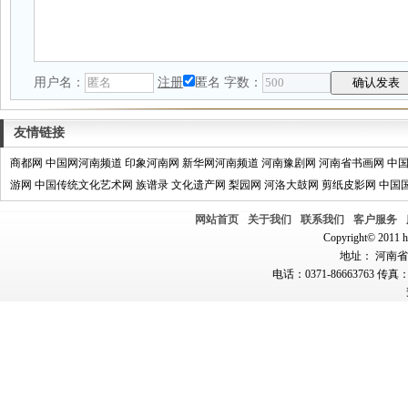
用户名：
注册
匿名
字数：
友情链接
商都网
中国网河南频道
印象河南网
新华网河南频道
河南豫剧网
河南省书画网
中
游网
中国传统文化艺术网
族谱录
文化遗产网
梨园网
河洛大鼓网
剪纸皮影网
中国
网站首页
关于我们
联系我们
客户服务
Copyright© 2011 hn
地址： 河南省郑
电话：0371-86663763 传真：0