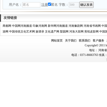
用户名：
注册
匿名
字数：
友情链接
商都网
中国网河南频道
印象河南网
新华网河南频道
河南豫剧网
河南省书画网
中
游网
中国传统文化艺术网
族谱录
文化遗产网
梨园网
河洛大鼓网
剪纸皮影网
中国
网站首页
关于我们
联系我们
客户服务
Copyright© 2011 hn
地址： 河南省郑
电话：0371-86663763 传真：0