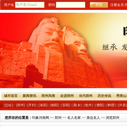
用户名
密码
注册会员
城市首页
新闻资讯
郑州风情
走进郑州
当代郑州
历史传说
秀美山
[总站]
|
[郑州]
|
[开封]
|
[洛阳]
|
[南阳]
|
[安阳]
|
[新乡]
|
[焦作]
|
[濮阳]
|
[鹤壁]
|
[许昌]
您所在的位置是：
印象河南网
>>
郑州
>>
名人名家
>>
身边名人
>> 浏览郑州