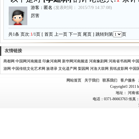
游客：匿名
(发表时间： 2015/7/9 14:37:08)
厉害
共1条 页次:
1
/1页 [
首页
上一页
下一页
尾页
] 跳转到第
页
友情链接
商都网
中国网河南频道
印象河南网
新华网河南频道
河南豫剧网
河南省书画网
中
游网
中国传统文化艺术网
族谱录
文化遗产网
梨园网
河洛大鼓网
剪纸皮影网
中国
网站首页
关于我们
联系我们
客户服务
Copyright© 2011 hn
地址： 河南省郑
电话：0371-86663763 传真：0