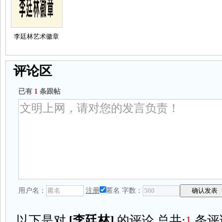
李廷林艺术徽章
评论区
已有
1
条跟帖
用户名：
注册
匿名
字数：
以下是对
[
李廷林
]
的评论,总共:
1
条评