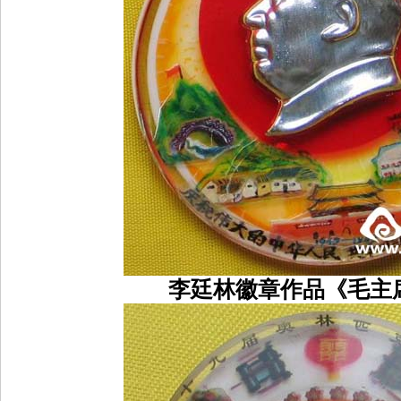
李廷林徽章作品《毛主