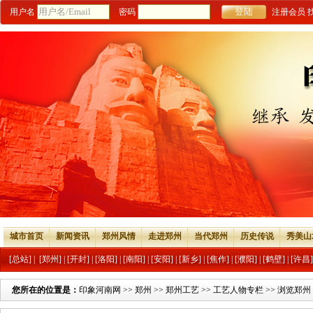
用户名
密码
注册会员
城市首页
新闻资讯
郑州风情
走进郑州
当代郑州
历史传说
秀美山
[总站]
|
[郑州]
|
[开封]
|
[洛阳]
|
[南阳]
|
[安阳]
|
[新乡]
|
[焦作]
|
[濮阳]
|
[鹤壁]
|
[许昌]
您所在的位置是：
印象河南网
>>
郑州
>>
郑州工艺
>>
工艺人物专栏
>> 浏览郑州