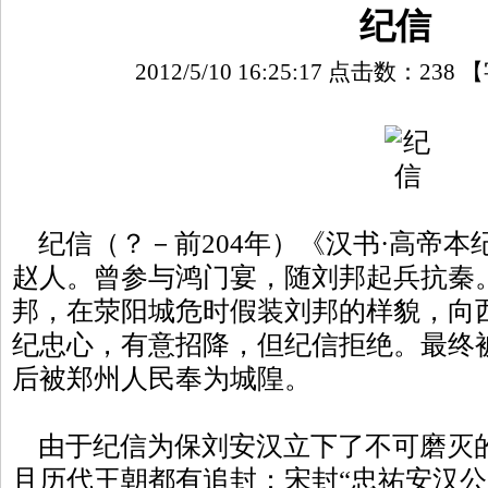
纪信
2012/5/10 16:25:17 点击数：
238
【
纪信（？－前204年）《汉书·高帝本
赵人。曾参与鸿门宴，随刘邦起兵抗秦
邦，在荥阳城危时假装刘邦的样貌，向
纪忠心，有意招降，但纪信拒绝。最终
后被郑州人民奉为城隍。
由于纪信为保刘安汉立下了不可磨灭
且历代王朝都有追封：宋封“忠祐安汉公