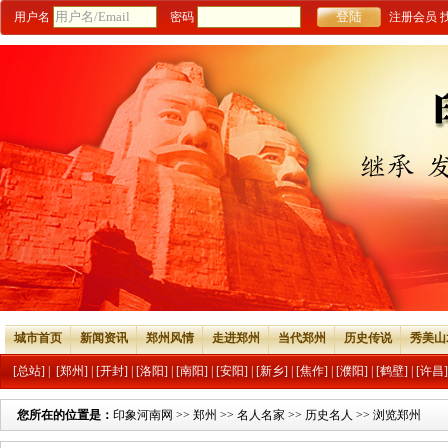
用户名
密码
注册会员
城市首页
新闻资讯
郑州风情
走进郑州
当代郑州
历史传说
秀美山
[总站]
|
[郑州]
|
[开封]
|
[洛阳]
|
[南阳]
|
[安阳]
|
[新乡]
|
[焦作]
|
[濮阳]
|
[鹤壁]
|
[许昌]
您所在的位置是：
印象河南网
>>
郑州
>>
名人名家
>>
历史名人
>> 浏览郑州