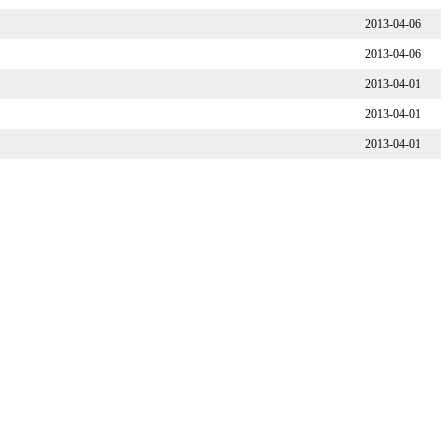
2013-04-01
2013-04-01
2013-04-01
共
10
条 页次:
1
/
1
页
20
条/页 首页 上一页 下一页 尾页 转到：
道
河南豫剧网
河南省书画网
中国越调网
中国古曲网
博雅特产网
福客网
中国戏剧网