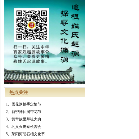
热点关注
1、
雪花洞拍手定情节
2、
新密神仙洞杏花节
3、
黄帝故里拜祖大典
4、
巩义火烧秦桧古会
5、
荥阳河阴石榴文化节