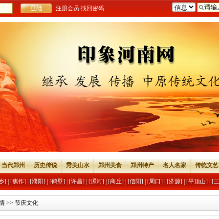
注册会员
找回密码
当代郑州
历史传说
秀美山水
郑州美食
郑州特产
名人名家
传统文艺
乡]
|
[焦作]
|
[濮阳]
|
[鹤壁]
|
[许昌]
|
[漯河]
|
[商丘]
|
[信阳]
|
[周口]
|
[济源]
|
[平顶山]
|
[
情
>>
节庆文化