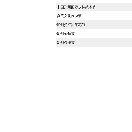
·郑州娄河油菜花节
·郑州葡萄节
·郑州樱桃节
友情链接
商都网
中国网河南频道
印象河南网
新华网河南频