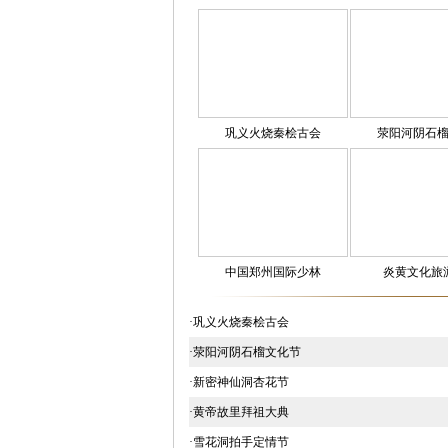
巩义火烧秦桧古会
荥阳河阴石榴文化
·巩义火烧秦桧古会
·荥阳河阴石榴文化节
·新密神仙洞杏花节
·黄帝故里拜祖大典
·雪花洞拍手定情节
·中国郑州国际少林武术节
·炎黄文化旅游节