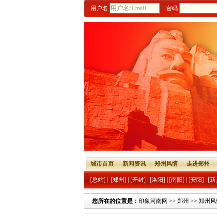
用户名
密码
城市首页
新闻资讯
郑州风情
走进郑州
[总站]
|
[郑州]
|
[开封]
|
[洛阳]
|
[南阳]
|
[安阳]
|
[新
您所在的位置是：
印象河南网
>>
郑州
>>
郑州风