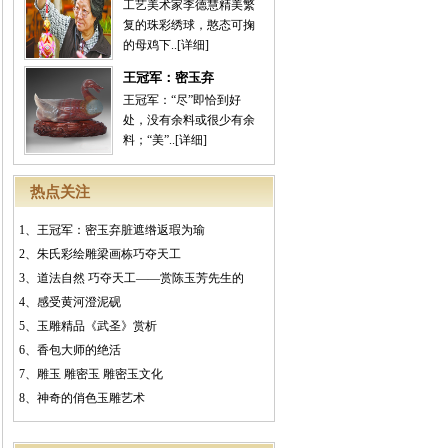
工艺美术家李德慧精美繁
复的珠彩绣球，憨态可掬
的母鸡下..
[详细]
王冠军：密玉弃
王冠军：“尽”即恰到好
处，没有余料或很少有余
料；“美”..
[详细]
热点关注
1、
王冠军：密玉弃脏遮绺返瑕为瑜
2、
朱氏彩绘雕梁画栋巧夺天工
3、
道法自然 巧夺天工——赏陈玉芳先生的
4、
感受黄河澄泥砚
5、
玉雕精品《武圣》赏析
6、
香包大师的绝活
7、
雕玉 雕密玉 雕密玉文化
8、
神奇的俏色玉雕艺术