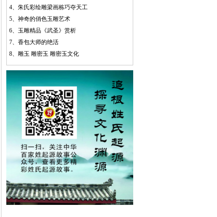
4、
朱氏彩绘雕梁画栋巧夺天工
5、
神奇的俏色玉雕艺术
6、
玉雕精品《武圣》赏析
7、
香包大师的绝活
8、
雕玉 雕密玉 雕密玉文化