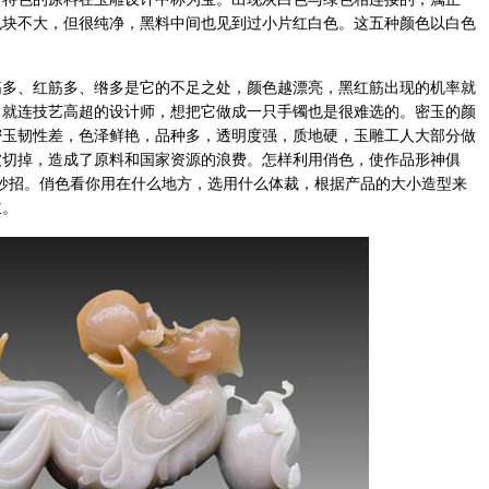
色块不大，但很纯净，黑料中间也见到过小片红白色。这五种颜色以白色
筋多、红筋多、绺多是它的不足之处，颜色越漂亮，黑红筋出现的机率就
，就连技艺高超的设计师，想把它做成一只手镯也是很难选的。密玉的颜
密玉韧性差，色泽鲜艳，品种多，透明度强，质地硬，玉雕工人大部分做
被切掉，造成了原料和国家资源的浪费。怎样利用俏色，使作品形神俱
妙招。俏色看你用在什么地方，选用什么体裁，根据产品的大小造型来
主。