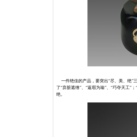
一件绝佳的产品，要突出“尽、美、绝”三个
了“弃脏遮绺”、“返瑕为瑜”、“巧夺天工
绝。