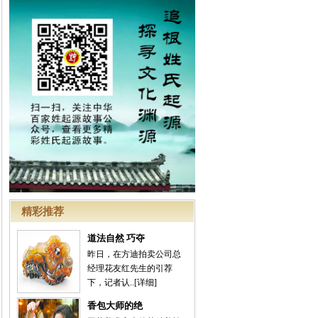
精彩推荐
道法自然 巧夺
昨日，在方迪拍卖公司总
经理花友红先生的引荐
下，记者认..
[详细]
香包大师的绝