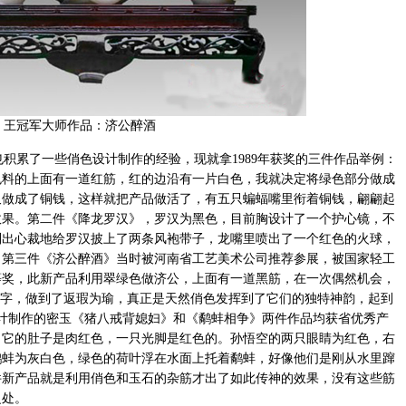
王冠军大师作品：济公醉酒
累了一些俏色设计制作的经验，现就拿1989年获奖的三件作品举例：
色料的上面有一道红筋，红的边沿有一片白色，我就决定将绿色部分做成
又做成了铜钱，这样就把产品做活了，有五只蝙蝠嘴里衔着铜钱，翩翩起
效果。第二件《降龙罗汉》，罗汉为黑色，目前胸设计了一个护心镜，不
别出心裁地给罗汉披上了两条风袍带子，龙嘴里喷出了一个红色的火球，
。第三件《济公醉酒》当时被河南省工艺美术公司推荐参展，被国家轻工
等奖，此新产品利用翠绿色做济公，上面有一道黑筋，在一次偶然机会，
”字，做到了返瑕为瑜，真正是天然俏色发挥到了它们的独特神韵，起到
我设计制作的密玉《猪八戒背媳妇》和《鹬蚌相争》两件作品均获省优秀产
，它的肚子是肉红色，一只光脚是红色的。孙悟空的两只眼睛为红色，右
鹬蚌为灰白色，绿色的荷叶浮在水面上托着鹬蚌，好像他们是刚从水里蹿
件新产品就是利用俏色和玉石的杂筋才出了如此传神的效果，没有这些筋
之处。