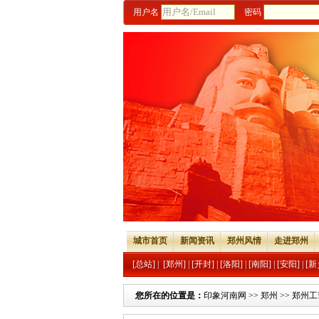
用户名
密码
城市首页
新闻资讯
郑州风情
走进郑州
[总站]
|
[郑州]
|
[开封]
|
[洛阳]
|
[南阳]
|
[安阳]
|
[新
您所在的位置是：
印象河南网
>>
郑州
>>
郑州工