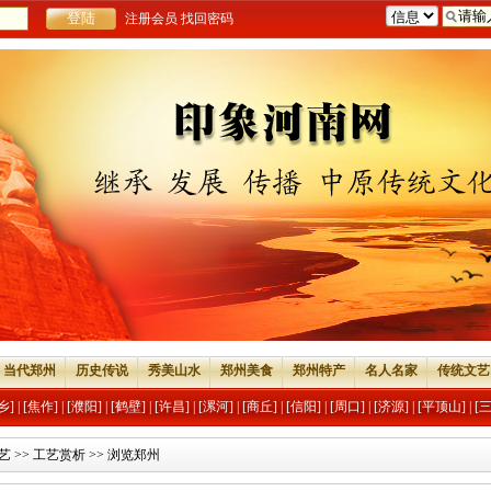
注册会员
找回密码
当代郑州
历史传说
秀美山水
郑州美食
郑州特产
名人名家
传统文艺
乡]
|
[焦作]
|
[濮阳]
|
[鹤壁]
|
[许昌]
|
[漯河]
|
[商丘]
|
[信阳]
|
[周口]
|
[济源]
|
[平顶山]
|
[
艺
>>
工艺赏析
>> 浏览郑州