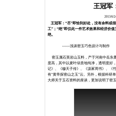
王冠军
2013/6/
王冠军：“尽”即恰到好处，没有余料或很
工”；“绝”即仅此一件艺术效果和经济价
绝
------浅谈密玉巧色设计与制作
密玉属石英岩山玉料，产于河南中岳东麓
度高，其中以麦叶绿质地纯净，透明度好
记》、《穆天子传》、《汲冢周书》、《竹
有“黄帝探密山之玉”云。另外，根据科研
大师关于玉石资料的座谈，更加说明了密