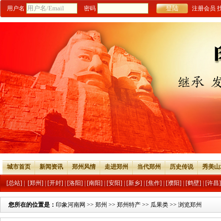
用户名
密码
注册会员
城市首页
新闻资讯
郑州风情
走进郑州
当代郑州
历史传说
秀美山
[总站]
|
[郑州]
|
[开封]
|
[洛阳]
|
[南阳]
|
[安阳]
|
[新乡]
|
[焦作]
|
[濮阳]
|
[鹤壁]
|
[许昌]
您所在的位置是：
印象河南网
>>
郑州
>>
郑州特产
>>
瓜果类
>> 浏览郑州