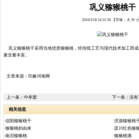
巩义猕猴桃干
2016/3/18 14:31:56
【字体：
大
中
巩义猕猴桃干采用当地优质猕猴桃，经传统工艺与现代技术加工而成
素含量丰富。
文章来源：印象河南网
上一条：
中牟梨
下一条：没有
相关信息
·信阳猕猴桃干
·济源猕猴桃
·猕猴桃的由来
·栾川红色猕
·南召猕猴桃
·猕猴桃酒