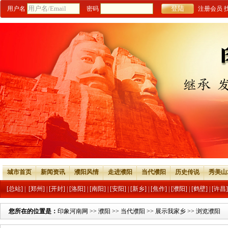
用户名
密码
注册会员
城市首页
新闻资讯
濮阳风情
走进濮阳
当代濮阳
历史传说
秀美山
[总站]
|
[郑州]
|
[开封]
|
[洛阳]
|
[南阳]
|
[安阳]
|
[新乡]
|
[焦作]
|
[濮阳]
|
[鹤壁]
|
[许昌]
您所在的位置是：
印象河南网
>>
濮阳
>>
当代濮阳
>>
展示我家乡
>> 浏览濮阳