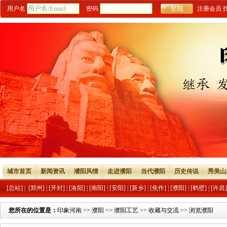
用户名
密码
注册会员
城市首页
新闻资讯
濮阳风情
走进濮阳
当代濮阳
历史传说
秀美山
[总站]
|
[郑州]
|
[开封]
|
[洛阳]
|
[南阳]
|
[安阳]
|
[新乡]
|
[焦作]
|
[濮阳]
|
[鹤壁]
|
[许昌]
您所在的位置是：
印象河南
>>
濮阳
>>
濮阳工艺
>>
收藏与交流
>> 浏览濮阳