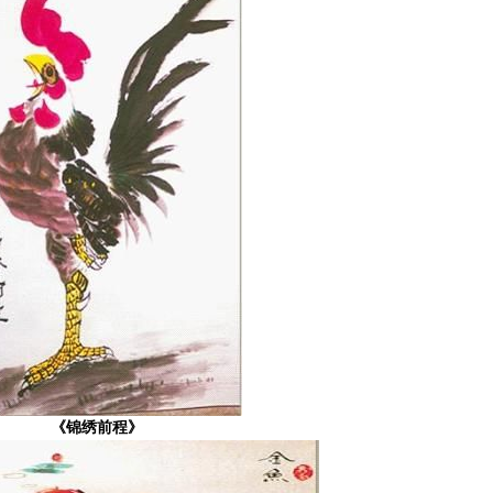
《锦绣前程》