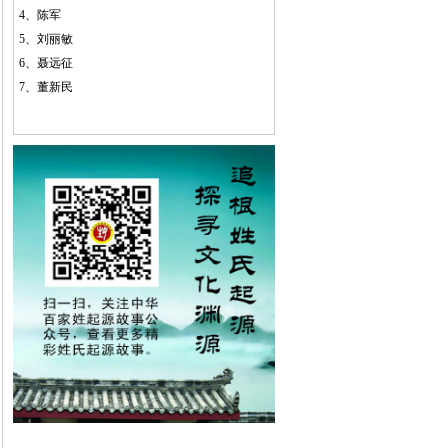
4、
陈军
5、
刘丽敏
6、
聂远征
7、
董新民