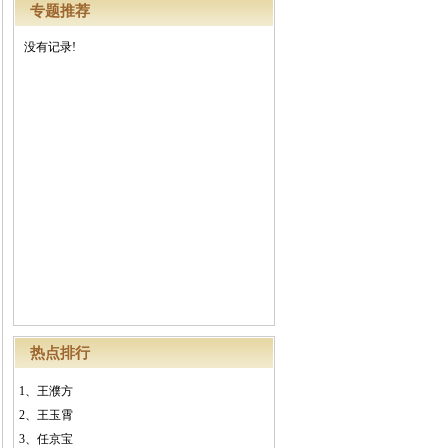
专题推荐
没有记录!
热点排行
1、
王濮方
2、
王玉霄
3、
任京宝