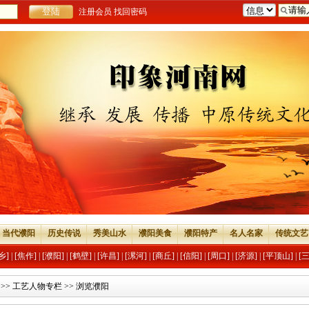
注册会员
找回密码
当代濮阳
历史传说
秀美山水
濮阳美食
濮阳特产
名人名家
传统文艺
乡]
|
[焦作]
|
[濮阳]
|
[鹤壁]
|
[许昌]
|
[漯河]
|
[商丘]
|
[信阳]
|
[周口]
|
[济源]
|
[平顶山]
|
[
>>
工艺人物专栏
>> 浏览濮阳