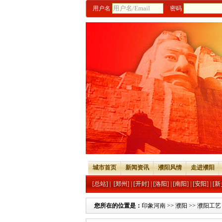
用户名
密码
城市首页
新闻资讯
濮阳风情
走进濮阳
[总站]
|
[郑州]
|
[开封]
|
[洛阳]
|
[南阳]
|
[安阳]
|
[新
您所在的位置是：
印象河南
>>
濮阳
>>
濮阳工艺