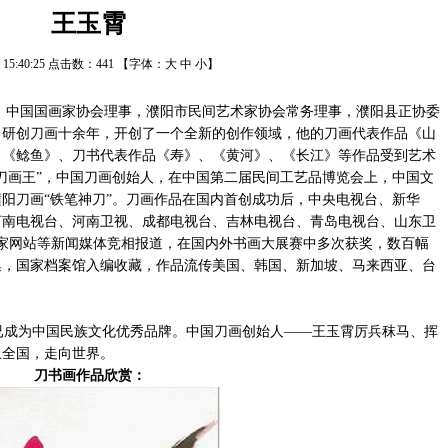
王玉霄
/6 15:40:25 点击数：
441
【字体：
大
中
小
】
，中国国画家协会理事，濮阳市民间艺术家协会常务理事，濮阳县正协委
，研创刀画十余年，开创了一个全新的创作领域，他的刀画代表作品《山
、《鲶鱼》、刀书代表作品《寿》、《黄河》、《长江》等作品受到艺术
刀画王”，中国刀画创始人，在中国第二届民间工艺品博览会上，中国文
阳刀画“铁笔神刀”。刀画作品在国内首创成功后，中央电视台、新华
河南电视台、河南卫视、成都电视台、吉林电视台、青岛电视台、山东卫
余家网站等新闻媒体竞相报道，在国内外书画大展赛中多次获奖，数百幅
集，国家档案馆入编收藏，作品流传美国、韩国、新加坡、马来西亚、台
成为中国民族文化优秀品牌。中国刀画创始人——王玉霄厉兵秣马、挥
上全国，走向世界。
刀书画作品欣赏：