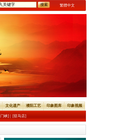
繁體中文
文化遗产
濮阳工艺
印象图库
印象视频
三门峡]
|
[驻马店]