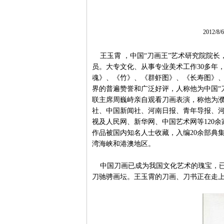
2012/8
王玉霄 ，中国“刀画王”艺术研究院院长
员。大专文化、从事专业美术工作30多年
魂》、《竹》、《群虾图》、《长寿图》
界的普遍赞誉和广泛好评，人称他为中国“
联主席周巍峙亲自观看刀画表演，称他为濮
社、中国新闻社、河南日报、青年导报、
视及人民网、新华网、中国艺术网等120
作品被国内知名人士收藏，入编20余部典
湾海峡和港澳地区。
中国刀画已成为我国文化艺术的瑰宝，已
刀驰骋画坛。王玉霄的刀画、刀书正在走