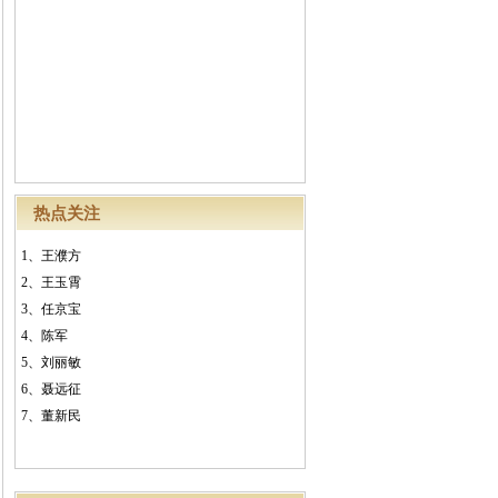
热点关注
1、
王濮方
2、
王玉霄
3、
任京宝
4、
陈军
5、
刘丽敏
6、
聂远征
7、
董新民