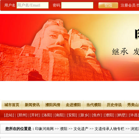
用户名
密码
注册会员
城市首页
新闻资讯
濮阳风情
走进濮阳
当代濮阳
历史传说
秀美山
[总站]
|
[郑州]
|
[开封]
|
[洛阳]
|
[南阳]
|
[安阳]
|
[新乡]
|
[焦作]
|
[濮阳]
|
[鹤壁]
|
[许昌]
您所在的位置是：
印象河南网
>>
濮阳
>>
文化遗产
>>
文遗传承人物专栏
>> 浏