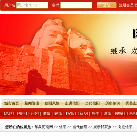
用户名
密码
注册会员
城市首页
新闻资讯
信阳风情
走进信阳
当代信阳
历史传说
秀美山
[总站]
|
[郑州]
|
[开封]
|
[洛阳]
|
[南阳]
|
[安阳]
|
[新乡]
|
[焦作]
|
[濮阳]
|
[鹤壁]
|
[许昌]
您所在的位置是：
印象河南网
>>
信阳
>>
当代信阳
>>
展示我家乡
>> 浏览信阳