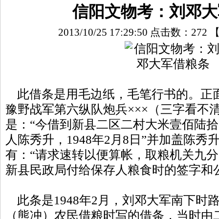
信阳文物考：刘邓大
2013/10/25 17:29:50 点击数：
272
此借条是用毛边纸，毛笔行书的。正面
豫野战军第六纵队炮兵×××（三字看不
是：“今借到新县二区二村大米壹佰陆
人陈秀升，1948年2月8日”并加盖陈
有：“请求速转以便算帐，取粮机关九分队
新县民政局付给保存人粮食时的签字和
此条是1948年2月，刘邓大军南下时
（熊冲）农民借粮时写的借条，当时由