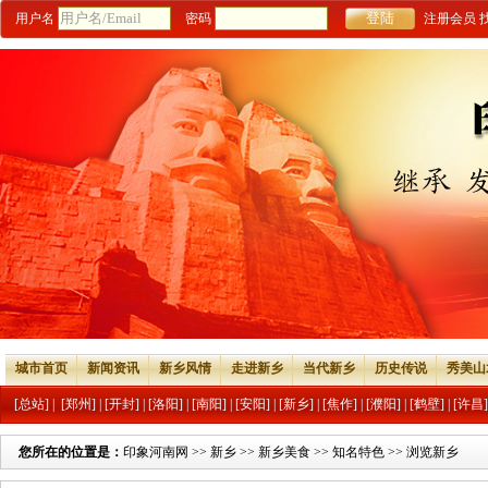
用户名
密码
注册会员
城市首页
新闻资讯
新乡风情
走进新乡
当代新乡
历史传说
秀美山
[总站]
|
[郑州]
|
[开封]
|
[洛阳]
|
[南阳]
|
[安阳]
|
[新乡]
|
[焦作]
|
[濮阳]
|
[鹤壁]
|
[许昌]
您所在的位置是：
印象河南网
>>
新乡
>>
新乡美食
>>
知名特色
>> 浏览新乡