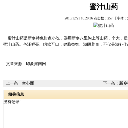
蜜汁山药
2013/12/21 10:20:36 点击数：
257
【字体：
蜜汁山药是新乡特色甜点小吃，选用新乡八里沟上等山药，个大，质
蜜汁山药。色泽鲜亮、绵软可口，健脑益智、滋阴养血，不仅是滋补佳
文章来源：印象河南网
上一条：
空心面
下一条：
新乡
相关信息
没有记录!