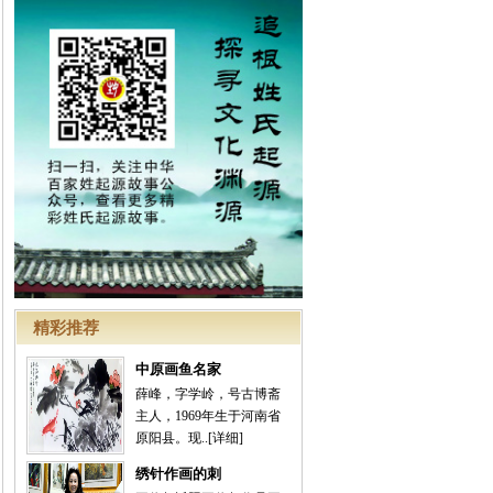
精彩推荐
中原画鱼名家
薛峰，字学岭，号古博斋
主人，1969年生于河南省
原阳县。现..
[详细]
绣针作画的刺