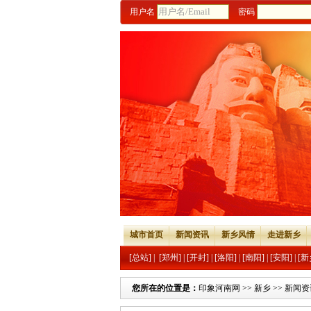
用户名
密码
城市首页
新闻资讯
新乡风情
走进新乡
[总站]
|
[郑州]
|
[开封]
|
[洛阳]
|
[南阳]
|
[安阳]
|
[新
您所在的位置是：
印象河南网
>>
新乡
>>
新闻资