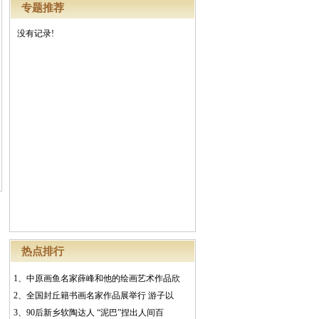
专题推荐
没有记录!
热点排行
1、
中原画鱼名家薛峰和他的绘画艺术作品欣
2、
全国封丘籍书画名家作品展举行 游子以
3、
90后新乡软陶达人 “泥巴”捏出人间百