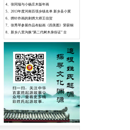
4、
张同瑞与小杨庄木版年画
5、
2013年度河南百强乡镇名单 新乡县小冀
6、
绣针作画的刺绣大师王信贺
7、
张秀琴参展作品布贴画《四美图》荣获铜
8、
新乡八里沟换“第二代树木身份证” 古