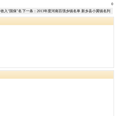
0
收入“国保”名
下一条：
2013年度河南百强乡镇名单 新乡县小冀镇名列
第十六