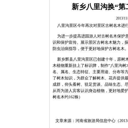
新乡八里沟换“第
2013/1
八里沟景区今年再次对景区古树名木进行
为进一步提高进园游人对古树名木保护意
识和保护宣传。展示景区古树名木魅力，
防虫治病指导，便于更好地保护古树名
新乡辉县八里沟景区已创建十年，原树木
木植物重新挂上了标识牌，制作“八里沟树
名、属名、生态特征、主要用途、分布等
了树木知识，为群众了解树木、花卉提供
成群，仰头看树、驻足赏谈、品味生态、
从而为游人宾客认识身边植物，更好地爱护
树名木约162株）
文章来源：河南省旅游局信息中心（2013-1