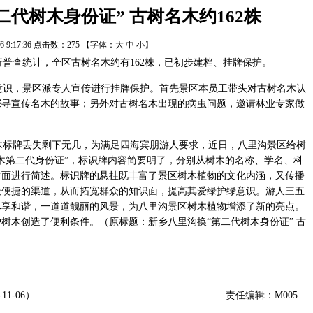
二代树木身份证” 古树名木约162株
1/6 9:17:36 点击数：
275
【字体：
大
中
小
】
普查统计，全区古树名木约有162株，已初步建档、挂牌保护。
识，景区派专人宣传进行挂牌保护。首先景区本员工带头对古树名木认
探寻宣传名木的故事；另外对古树名木出现的病虫问题，邀请林业专家做
木。
标牌丢失剩下无几，为满足四海宾朋游人要求，近日，八里沟景区给树
木第二代身份证”，标识牌内容简要明了，分别从树木的名称、学名、科
方面进行简述。标识牌的悬挂既丰富了景区树木植物的文化内涵，又传播
最便捷的渠道，从而拓宽群众的知识面，提高其爱绿护绿意识。游人三五
尽享和谐，一道道靓丽的风景，为八里沟景区树木植物增添了新的亮点。
树木创造了便利条件。（原标题：新乡八里沟换“第二代树木身份证” 古
1-06）
责任编辑：M005