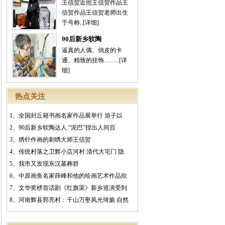
王信贺近照王信贺作品王
信贺作品王信贺老师出生
于号称..
[详细]
90后新乡软陶
逼真的人偶、俏皮的卡
通、精致的挂饰……..
[详
细]
热点关注
1、
全国封丘籍书画名家作品展举行 游子以
2、
90后新乡软陶达人 “泥巴”捏出人间百
3、
绣针作画的刺绣大师王信贺
4、
传统村落之卫辉小店河村:清代大宅门 隐
5、
我市又发现东汉墓葬群
6、
中原画鱼名家薛峰和他的绘画艺术作品欣
7、
文华奖榜首话剧《红旗渠》新乡巡演受到
8、
河南辉县郭亮村：千山万壑风光琦旎 自然