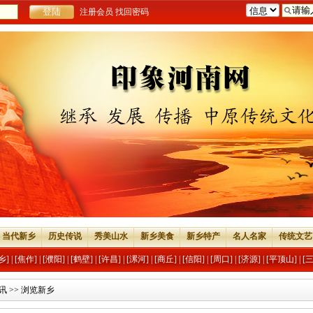
注册会员
找回密码
当代新乡
历史传说
秀美山水
新乡美食
新乡特产
名人名家
传统文艺
乡]
|
[焦作]
|
[濮阳]
|
[鹤壁]
|
[许昌]
|
[漯河]
|
[商丘]
|
[信阳]
|
[周口]
|
[济源]
|
[平顶山]
|
[
讯
>> 浏览新乡