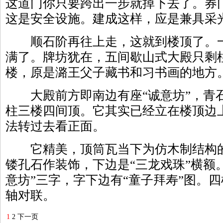
这道门你只要跨出一步就掉下去了。券
这是安全设施。建成这样，应是兼具采
顺石阶再往上走，这就到楼顶了。一
满了。牌坊犹在，五间歇山式大殿只剩
楼，原是潞王父子藏书和习书画的地方
大殿前方即南边有座“诚意坊”，青
柱三楼四间顶。它其实已经立在楼顶边
法转过去看正面。
它精美，顶筒瓦当下为仿木制结构的
镂孔石作装饰，下边是“三龙戏珠”横额
意坊”三字，字下边有“童子拜寿”图。
轴对联。
1
2
下一页