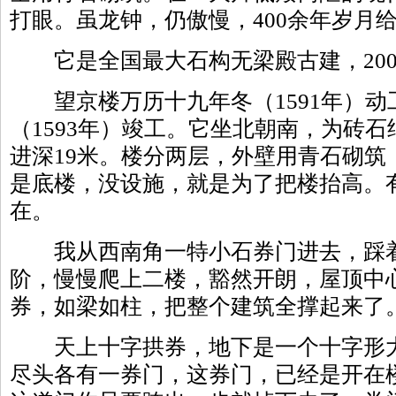
打眼。虽龙钟，仍傲慢，400余年岁月
它是全国最大石构无梁殿古建，2006
望京楼万历十九年冬（1591年）动
（1593年）竣工。它坐北朝南，为砖石
进深19米。楼分两层，外壁用青石砌筑
是底楼，没设施，就是为了把楼抬高。
在。
我从西南角一特小石券门进去，踩着
阶，慢慢爬上二楼，豁然开朗，屋顶中
券，如梁如柱，把整个建筑全撑起来了
天上十字拱券，地下是一个十字形大
尽头各有一券门，这券门，已经是开在