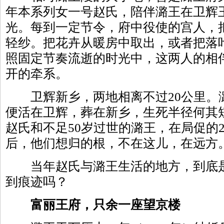
年本系列女一号赵氏，陪伴潞王在卫辉
光。每到一定节令，府中役使的宫人，
轻纱。把花卉从暖房中取出，或者把落
照固定节奏流逝的时光中，这两人的相
开的牵系。
卫辉新乡，两地相离不过20公里。潞
便活在卫辉，葬在新乡，生死半径何其
赵氏和不足50岁过世的潞王，在局促的
后，他们想归的根，不在这儿，在远方
当年赵氏与潞王生活的地方，到底是
到痕迹吗？
富丽王府，只余一座望京楼