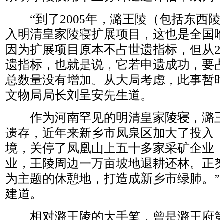
“到了2005年，潞王陵（包括东西
入明清皇家陵寝扩展项目，这也是全国
因为扩展项目原本不占世遗指标，但从2
遗指标，也就是说，它若申遗成功，要
总数量没有增加。从大局考虑，此事暂
文物局局长刘呈安先生道。
作为河南罕见的明清皇家陵寝，潞王
遗存，近年来新乡市凤泉区加大了投入
境，关停了凤凰山上五十多家采矿企业，
业，王陵周边一万亩坡地退耕还林。正
为主题的休憩地，打造成新乡市绿肺。
建道。
相对潞王陵的大手笔，曾是潞王府第