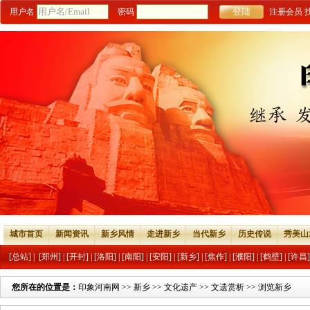
用户名
密码
注册会员
城市首页
新闻资讯
新乡风情
走进新乡
当代新乡
历史传说
秀美山
[总站]
|
[郑州]
|
[开封]
|
[洛阳]
|
[南阳]
|
[安阳]
|
[新乡]
|
[焦作]
|
[濮阳]
|
[鹤壁]
|
[许昌]
您所在的位置是：
印象河南网
>>
新乡
>>
文化遗产
>>
文遗赏析
>> 浏览新乡