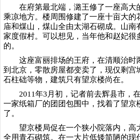
在府第最北端，潞王修了一座高大的
乘凉地方。楼周围修建了一座十亩大的
庙和煤山，煤山全由太湖石砌成。山南
家度假村。可以想见，当年他和赵妃很
的。
这座富丽排场的王府，在清顺治时两
到北京，零散房屋都变卖了，现仅剩宫城
石柱础等物，建筑只有望京楼尚在。
2011年3月初，记者前去辉县市，
一家纸箱厂的团团包围中，找着了望京
了。
望京楼局促在一个狭小院落内，高大
全用青石砌筑。在一大片低矮简陋的现