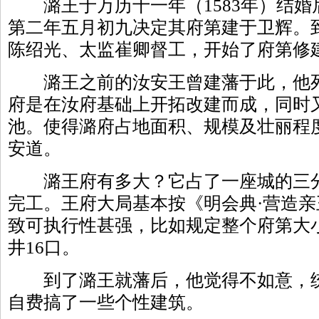
潞王于万历十一年（1583年）结婚
第二年五月初九决定其府第建于卫辉。
陈绍光、太监崔卿督工，开始了府第修
潞王之前的汝安王曾建藩于此，他死
府是在汝府基础上开拓改建而成，同时
池。使得潞府占地面积、规模及壮丽程
安道。
潞王府有多大？它占了一座城的三分
完工。王府大局基本按《明会典·营造
致可执行性甚强，比如规定整个府第大小
井16口。
到了潞王就藩后，他觉得不如意，统
自费搞了一些个性建筑。