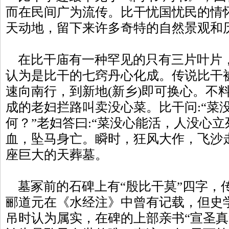
而在民间广为流传。比干忧国忧民的情
天动地，留下来许多奇特的自然景观和
在比干庙有一种罕见的只有三片叶片
认为是比干的七窍丹心化成。传说比干
速向南行，到新地(新乡)即可换心。不
成的老妇拦路叫卖没心菜。比干问:“菜
何？”老妇答曰:“菜没心能活，人没心立
血，坠马身亡。瞬时，狂风大作，飞沙
座巨大的天葬墓。
墓冢前的石碑上有“殷比干莫”四字，
郦道元在《水经注》中曾有记载，但史
吊时认为属实，在碑的上部亲书“宣圣真