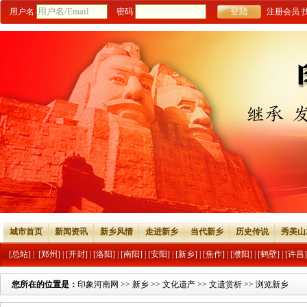
用户名
密码
注册会员
城市首页
新闻资讯
新乡风情
走进新乡
当代新乡
历史传说
秀美山
[总站]
|
[郑州]
|
[开封]
|
[洛阳]
|
[南阳]
|
[安阳]
|
[新乡]
|
[焦作]
|
[濮阳]
|
[鹤壁]
|
[许昌]
您所在的位置是：
印象河南网
>>
新乡
>>
文化遗产
>>
文遗赏析
>> 浏览新乡