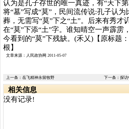
认为是孔子存世的唯一真迹，有“天下第
将“墓”写成“莫”，民间流传说:孔子认
葬，无需写“莫”下之“土”。后来有秀
在“莫”下添“土”字。谁知晴空一声霹雳
今看到的“莫”下残缺。(禾乂)【原标题
根】
文章来源：人民政协网 2011-05-07
上一条：
岳飞精神永留牧野
下一条：
探访
相关信息
没有记录!