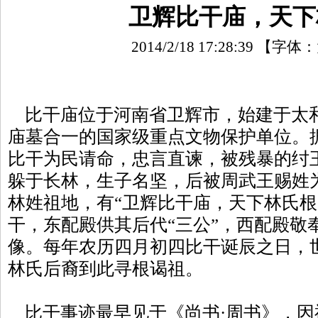
卫辉比干庙，天下
2014/2/18 17:28:39
【字体：
比干庙位于河南省卫辉市，始建于太和十
庙墓合一的国家级重点文物保护单位。
比干为民请命，忠言直谏，被残暴的纣
躲于长林，生子名坚，后被周武王赐姓
林姓祖地，有“卫辉比干庙，天下林氏根
干，东配殿供其后代“三公”，西配殿敬
像。每年农历四月初四比干诞辰之日，
林氏后裔到此寻根谒祖。
比干事迹最早见于《尚书·周书》，因