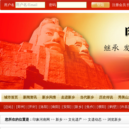
用户名
密码
注册会员
城市首页
新闻资讯
新乡风情
走进新乡
当代新乡
历史传说
秀美山
[总站]
|
[郑州]
|
[开封]
|
[洛阳]
|
[南阳]
|
[安阳]
|
[新乡]
|
[焦作]
|
[濮阳]
|
[鹤壁]
|
[许昌]
您所在的位置是：
印象河南网
>>
新乡
>>
文化遗产
>>
文遗动态
>> 浏览新乡