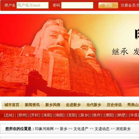
用户名
密码
注册会员
城市首页
新闻资讯
新乡风情
走进新乡
当代新乡
历史传说
秀美山
[总站]
|
[郑州]
|
[开封]
|
[洛阳]
|
[南阳]
|
[安阳]
|
[新乡]
|
[焦作]
|
[濮阳]
|
[鹤壁]
|
[许昌]
您所在的位置是：
印象河南网
>>
新乡
>>
文化遗产
>>
文遗动态
>> 浏览新乡