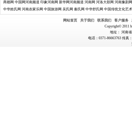
商都网
中国网河南频道
印象河南网
新华网河南频道
河南网
河洛大鼓网
河南豫剧
中华姓氏网
河南农家乐网
中国旅游网
吴氏网
秦氏网
中华舒氏网
中国传统文化艺
网站首页
关于我们
联系我们
客户服务
Copyright© 2011 hn
地址： 河南省郑
电话：0371-86663763 传真：0