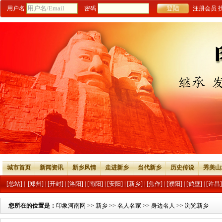
用户名
密码
注册会员
城市首页
新闻资讯
新乡风情
走进新乡
当代新乡
历史传说
秀美山
[总站]
|
[郑州]
|
[开封]
|
[洛阳]
|
[南阳]
|
[安阳]
|
[新乡]
|
[焦作]
|
[濮阳]
|
[鹤壁]
|
[许昌]
您所在的位置是：
印象河南网
>>
新乡
>>
名人名家
>>
身边名人
>> 浏览新乡