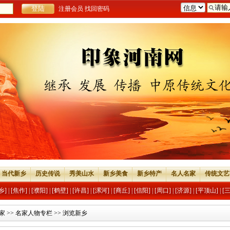
注册会员
找回密码
当代新乡
历史传说
秀美山水
新乡美食
新乡特产
名人名家
传统文艺
乡]
|
[焦作]
|
[濮阳]
|
[鹤壁]
|
[许昌]
|
[漯河]
|
[商丘]
|
[信阳]
|
[周口]
|
[济源]
|
[平顶山]
|
[
家
>>
名家人物专栏
>> 浏览新乡