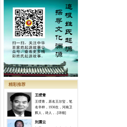
精彩推荐
王绶青
王绶青，原名王尔玺，笔
名辛梓，1936生，河南卫
辉人，诗人，..
[详细]
刘震云