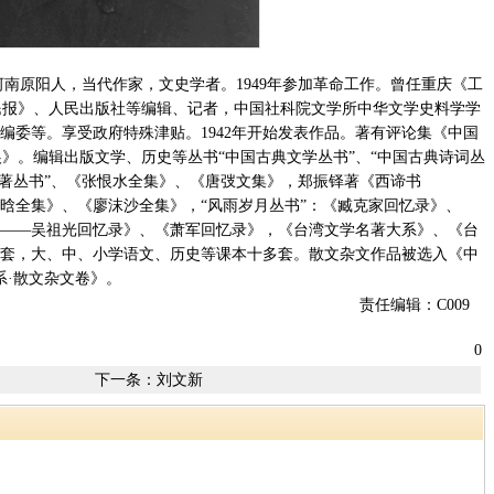
河南原阳人，当代作家，文史学者。1949年参加革命工作。曾任重庆《工
民报》、人民出版社等编辑、记者，中国社科院文学所中华文学史料学学
编委等。享受政府特殊津贴。1942年开始发表作品。著有评论集《中国
》。编辑出版文学、历史等丛书“中国古典文学丛书”、“中国古典诗词丛
名著丛书”、《张恨水全集》、《唐弢文集》，郑振铎著《西谛书
吴晗全集》、《廖沫沙全集》，“风雨岁月丛书”：《臧克家回忆录》、
子——吴祖光回忆录》、《萧军回忆录》，《台湾文学名著大系》、《台
25套，大、中、小学语文、历史等课本十多套。散文杂文作品被选入《中
系·散文杂文卷》。
责任编辑：C009
0
下一条：
刘文新