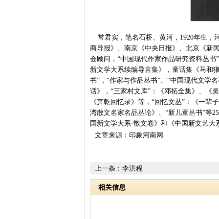
常君实，笔名石桥、黄河，1920年生，
商导报》、南京《中央日报》、北京《新
会顾问，“中国现代作家作品研究资料丛书”
新文学大系续编导言集》，童话集《马和狼
书”，“作家与作品丛书”、“中国现代文学
话》，“三家村文库”：《邓拓全集》、《
《萧乾回忆录》等，“回忆文丛”：《一辈
湾散文名家名品丛论》、“新儿童丛书”等
国新文学大系·散文卷》和《中国新文艺大
文章来源：印象河南网
上一条：
李洪程
相关信息