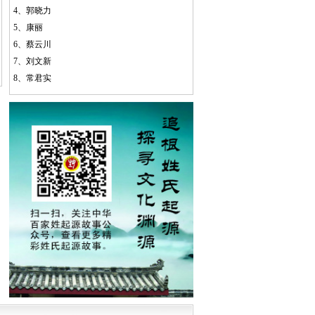
4、
郭晓力
5、
康丽
6、
蔡云川
7、
刘文新
8、
常君实