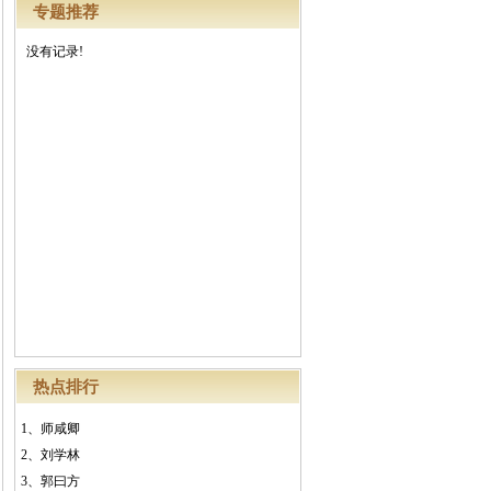
专题推荐
没有记录!
热点排行
1、
师咸卿
2、
刘学林
3、
郭曰方