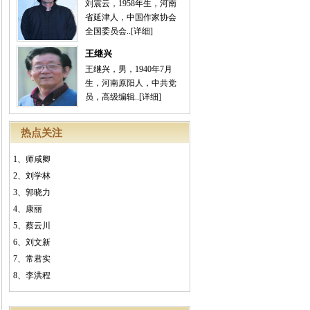
刘震云，1958年生，河南
省延津人，中国作家协会
全国委员会..
[详细]
王继兴
王继兴，男，1940年7月
生，河南原阳人，中共党
员，高级编辑..
[详细]
热点关注
1、
师咸卿
2、
刘学林
3、
郭晓力
4、
康丽
5、
蔡云川
6、
刘文新
7、
常君实
8、
李洪程