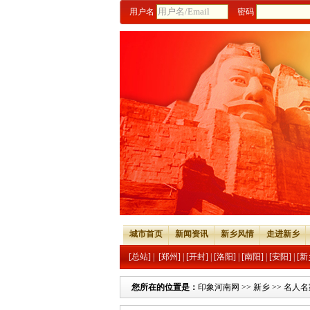
用户名
密码
城市首页
新闻资讯
新乡风情
走进新乡
[总站]
|
[郑州]
|
[开封]
|
[洛阳]
|
[南阳]
|
[安阳]
|
[新
您所在的位置是：
印象河南网
>>
新乡
>>
名人名