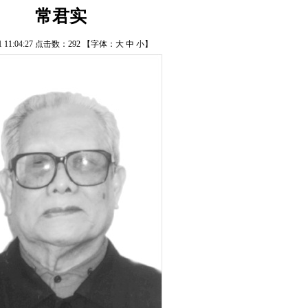
常君实
21 11:04:27 点击数：
292
【字体：
大
中
小
】