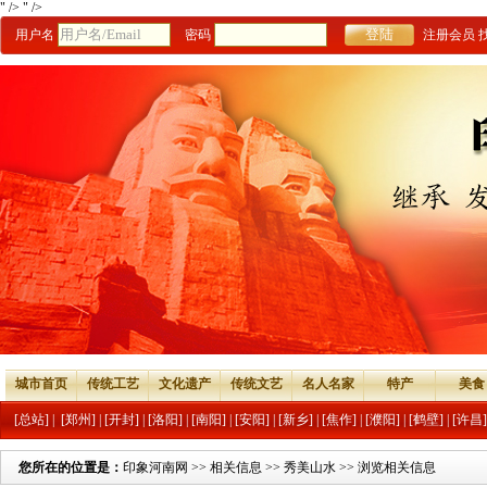
" />
" />
用户名
密码
注册会员
城市首页
传统工艺
文化遗产
传统文艺
名人名家
特产
美食
[总站]
|
[郑州]
|
[开封]
|
[洛阳]
|
[南阳]
|
[安阳]
|
[新乡]
|
[焦作]
|
[濮阳]
|
[鹤壁]
|
[许昌]
您所在的位置是：
印象河南网
>>
相关信息
>>
秀美山水
>> 浏览相关信息