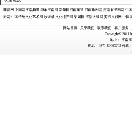
商都网
中国网河南频道
印象河南网
新华网河南频道
河南豫剧网
河南省书画网
中
游网
中国传统文化艺术网
族谱录
文化遗产网
梨园网
河洛大鼓网
剪纸皮影网
中国
网站首页
关于我们
联系我们
客户服务
Copyright© 2011 hn
地址： 河南省郑
电话：0371-86663763 传真：0