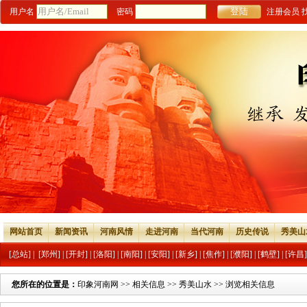
用户名
密码
注册会员
网站首页
新闻资讯
河南风情
走进河南
当代河南
历史传说
秀美山
[总站]
|
[郑州]
|
[开封]
|
[洛阳]
|
[南阳]
|
[安阳]
|
[新乡]
|
[焦作]
|
[濮阳]
|
[鹤壁]
|
[许昌]
您所在的位置是：
印象河南网
>>
相关信息
>>
秀美山水
>> 浏览相关信息