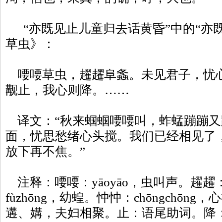
“亦既见止儿童归去话黄昏”中的“亦既
草虫》：
喓喓草虫，趯趯阜螽。未见君子，忧
觏止，我心则降。……
译文：“秋来蝈蝈喓喓叫，蚱蜢蹦蹦又
面，忧思愁绪心头搅。我们已经相见了
放下再不焦。”
注释：喓喓：yāoyāo，虫叫声。趯趯：
fùzhōng，幼蝗。忡忡：chōngchōn
遘、媾，夫妇相聚。止：语尾助词。降