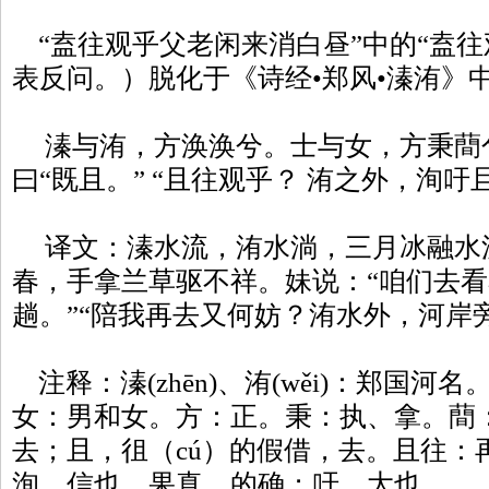
“盍往观乎父老闲来消白昼”中的“盍往
表反问。）脱化于《诗经•郑风•溱洧》中
溱与洧，方涣涣兮。士与女，方秉蕳兮
曰“既且。” “且往观乎？ 洧之外，洵吁
译文：溱水流，洧水淌，三月冰融水
春，手拿兰草驱不祥。妹说：“咱们去看
趟。”“陪我再去又何妨？洧水外，河岸
注释：溱(zhēn)、洧(wěi)：郑国
女：男和女。方：正。秉：执、拿。蕳：ji
去；且，徂（cú）的假借，去。且往：再
洵，信也，果真，的确；吁，大也。