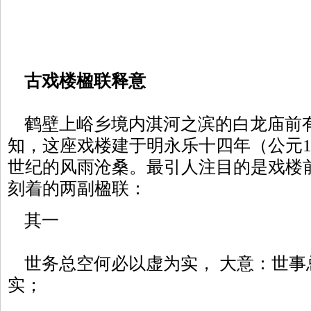
古戏楼楹联释意
鹤壁上峪乡境内淇河之滨的白龙庙前
知，这座戏楼建于明永乐十四年（公元14
世纪的风雨沧桑。最引人注目的是戏楼
刻着的两副楹联：
其一
世务总空何必以虚为实， 大意：世事
实；