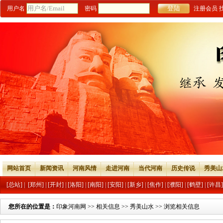
用户名
密码
注册会员
网站首页
新闻资讯
河南风情
走进河南
当代河南
历史传说
秀美山
[总站]
|
[郑州]
|
[开封]
|
[洛阳]
|
[南阳]
|
[安阳]
|
[新乡]
|
[焦作]
|
[濮阳]
|
[鹤壁]
|
[许昌]
您所在的位置是：
印象河南网
>>
相关信息
>>
秀美山水
>> 浏览相关信息