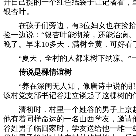
开自己提的一个红色纸袋子让记者看，
银杏叶。
在孩子们旁边，有3位妇女也在捡拾
捡一边说：“银杏叶能沏茶，还能治病。
晚了。早来10多天，满树金黄，可好看
“夏天，全村的人都来树下纳凉。”一
传说是棵情谊树
“养在深闺无人知，像唐诗中说的那
该村党支部书记谷建立谈起了这棵树的
清初时，村里一个姓谷的男子上京赶
他有着同样命运的一名山西学友，邀请
谷姓男子临回家时，学友送给他一雌一