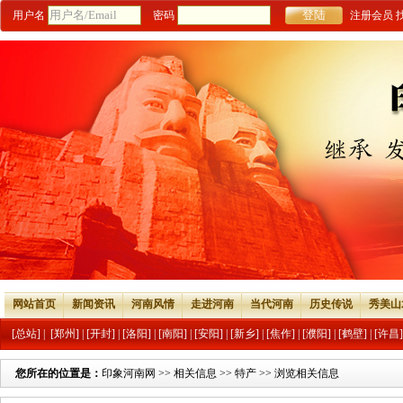
用户名
密码
注册会员
网站首页
新闻资讯
河南风情
走进河南
当代河南
历史传说
秀美山
[总站]
|
[郑州]
|
[开封]
|
[洛阳]
|
[南阳]
|
[安阳]
|
[新乡]
|
[焦作]
|
[濮阳]
|
[鹤壁]
|
[许昌]
您所在的位置是：
印象河南网
>>
相关信息
>>
特产
>> 浏览相关信息