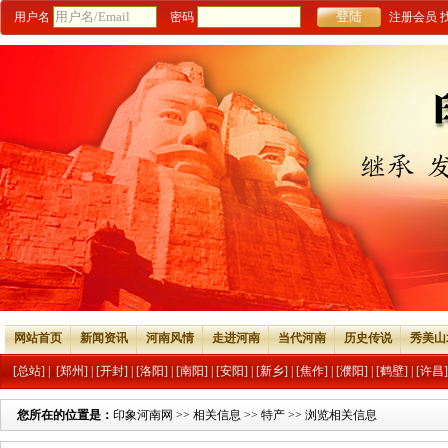
用户名
密码
注册会员
网站首页
新闻资讯
河南风情
走进河南
当代河南
历史传说
秀美山
[总站]
|
[郑州]
|
[开封]
|
[洛阳]
|
[南阳]
|
[安阳]
|
[新乡]
|
[焦作]
|
[濮阳]
|
[鹤壁]
|
[许昌]
您所在的位置是：
印象河南网
>>
相关信息
>>
特产
>> 浏览相关信息