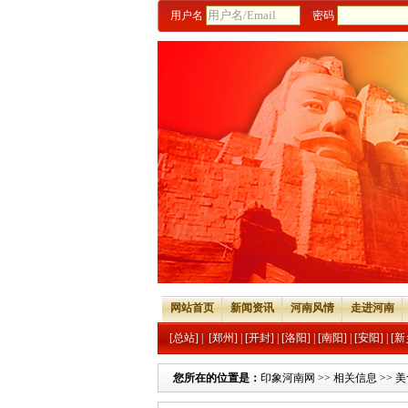
用户名
密码
网站首页
新闻资讯
河南风情
走进河南
[总站]
|
[郑州]
|
[开封]
|
[洛阳]
|
[南阳]
|
[安阳]
|
[新
您所在的位置是：
印象河南网
>>
相关信息
>>
美