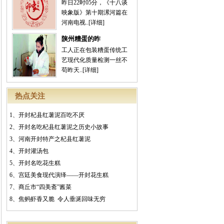
昨日22时05分，《十八谈
映象版》第十期漯河篇在
河南电视..
[详细]
陕州糟蛋的昨
工人正在包装糟蛋传统工
艺现代化质量检测一丝不
苟昨天..
[详细]
热点关注
1、
开封杞县红薯泥百吃不厌
2、
开封名吃杞县红薯泥之历史小故事
3、
河南开封特产之杞县红薯泥
4、
开封灌汤包
5、
开封名吃花生糕
6、
宫廷美食现代演绎——开封花生糕
7、
商丘市“四美斋”酱菜
8、
焦蚂虾香又脆 令人垂涎回味无穷