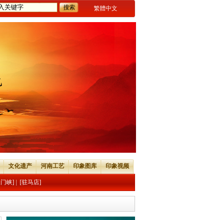
繁體中文
文化遗产
河南工艺
印象图库
印象视频
三门峡]
|
[驻马店]