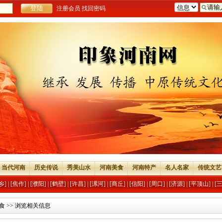
注册会员
找回密码
当代河南
历史传说
秀美山水
河南美食
河南特产
名人名家
传统文艺
乡]
|
[焦作]
|
[濮阳]
|
[鹤壁]
|
[许昌]
|
[漯河]
|
[商丘]
|
[信阳]
|
[周口]
|
[济源]
|
[平顶山]
|
[
食
>> 浏览相关信息