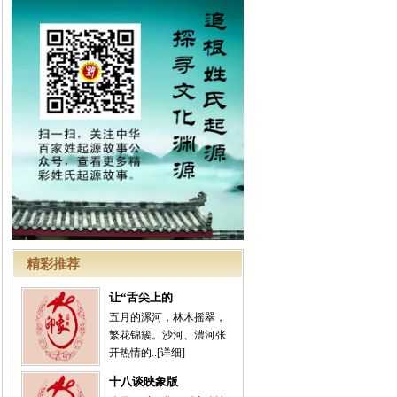
精彩推荐
让“舌尖上的
五月的漯河，林木摇翠，
繁花锦簇。沙河、澧河张
开热情的..
[详细]
十八谈映象版