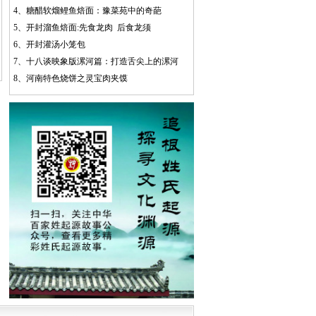
4、
糖醋软熘鲤鱼焙面：豫菜苑中的奇葩
5、
开封溜鱼焙面:先食龙肉 后食龙须
6、
开封灌汤小笼包
7、
十八谈映象版漯河篇：打造舌尖上的漯河
8、
河南特色烧饼之灵宝肉夹馍