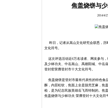
焦盖烧饼与少
2014/4/
昨日，记者从嵩山文化研究会获悉，历时
文化符号。
这次评选活动近6万名读者、网友参与，
及少林功夫、中岳嵩山、禹都阳城、中岳
登封窑荣膺登封市十大文化符号。
焦盖烧饼是登封市最有代表性的特色食品
酥，内层松软，焦面上全是脱壳芝麻，焦
桧，是为纪念民族英雄岳飞而特制的。焦
焦盖烧饼与少林功夫 荣膺登封十大文化符