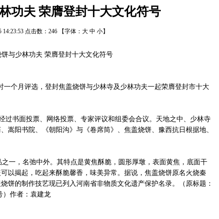
林功夫 荣膺登封十大文化符号
25 14:23:53 点击数：
246
【字体：
大
中
小
】
一个月评选，登封焦盖烧饼与少林寺及少林功夫一起荣膺登封市十大
经过书面投票、网络投票、专家评议和组委会合议。天地之中、少林寺
庙、嵩阳书院、《朝阳沟》与《卷席筒》、焦盖烧饼、豫西抗日根据地、
之一，名弛中外。其特点是黄焦酥脆，圆形厚墩，表面黄焦，底面干
盖可以揭起，吃起来酥脆馨香，味美异常。据说，焦盖烧饼原名火烧秦
盖烧饼的制作技艺现已列入河南省非物质文化遗产保护名录。（原标题：
号）作者：袁建龙