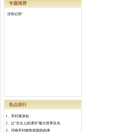
专题推荐
没有记录!
热点排行
1、
开封灌汤包
2、
让“舌尖上的漯河”吸引世界目光
3、
河南开封鲤鱼焙面的由来