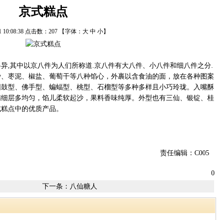
京式糕点
11 10:08:38 点击数：
207
【字体：
大
中
小
】
异,其中以京八件为人们所称道.京八件有大八件、小八件和细八件之分.
沙、枣泥、椒盐、葡萄干等八种馅心，外裹以含食油的面，放在各种图案
圆鼓型、佛手型、蝙蝠型、桃型、石榴型等多种多样且小巧玲珑。入嘴酥
精细层多均匀，馅儿柔软起沙，果料香味纯厚。外型也有三仙、银锭、桂
式糕点中的优质产品。
责任编辑：C005
0
下一条：
八仙糖人