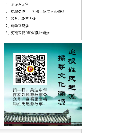
4、
角场营元宵
5、
鹤壁名吃——祖传世家义兴蒋烧鸡
6、
浚县小吃惹人馋
7、
鲫鱼豆腐汤
8、
河南卫视“瞄准”陕州糟蛋