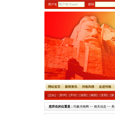
用户名
密码
网站首页
新闻资讯
河南风情
走进河南
[总站]
|
[郑州]
|
[开封]
|
[洛阳]
|
[南阳]
|
[安阳]
|
[新
您所在的位置是：
印象河南网
>>
相关信息
>>
美