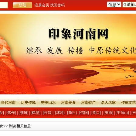
注册会员
找回密码
当代河南
历史传说
秀美山水
河南美食
河南特产
名人名家
传统文艺
乡]
|
[焦作]
|
[濮阳]
|
[鹤壁]
|
[许昌]
|
[漯河]
|
[商丘]
|
[信阳]
|
[周口]
|
[济源]
|
[平顶山]
|
[
食
>> 浏览相关信息