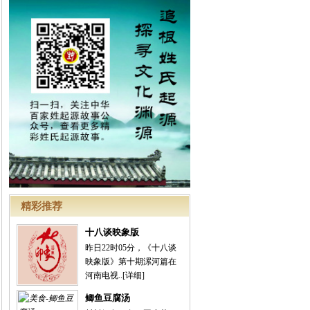
精彩推荐
十八谈映象版
昨日22时05分，《十八谈
映象版》第十期漯河篇在
河南电视..
[详细]
鲫鱼豆腐汤