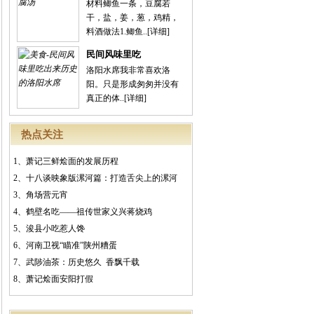
材料鲫鱼一条，豆腐若
干，盐，姜，葱，鸡精，
料酒做法1.鲫鱼..
[详细]
民间风味里吃
洛阳水席我非常喜欢洛
阳。只是形成匆匆并没有
真正的体..
[详细]
热点关注
1、
萧记三鲜烩面的发展历程
2、
十八谈映象版漯河篇：打造舌尖上的漯河
3、
角场营元宵
4、
鹤壁名吃——祖传世家义兴蒋烧鸡
5、
浚县小吃惹人馋
6、
河南卫视“瞄准”陕州糟蛋
7、
武陟油茶：历史悠久 香飘千载
8、
萧记烩面安阳打假