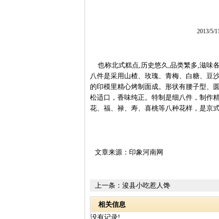
2013/5/
也称北式糕点,历史悠久,品类繁多,滋味各
八件是采用山楂、玫瑰、青梅、白糖、豆
的印模里精心烤制面成。形状有腰子型、
松适口，香味纯正。特制是细八件，制作
花、福、禄、寿、喜桃等八种花样，是京
文章来源：印象河南网
上一条：
浚县小吃惹人馋
相关信息
没有记录!