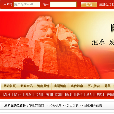
用户名
密码
注册会员
网站首页
新闻资讯
河南风情
走进河南
当代河南
历史传说
秀美山
[总站]
|
[郑州]
|
[开封]
|
[洛阳]
|
[南阳]
|
[安阳]
|
[新乡]
|
[焦作]
|
[濮阳]
|
[鹤壁]
|
[许昌]
您所在的位置是：
印象河南网
>>
相关信息
>>
名人名家
>> 浏览相关信息