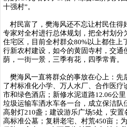
十强村”。
村民富了，樊海风还不忘让村民住得
专家对全村进行总体规划，把全村划分
住宅区，目前全村群众80%以上都住上
行新农村建设，如今的黄固寺村，交通
荫，一街一景，三季有花，四季常青。
樊海风一直将群众的事放在心上：先后投
了村标准化小学、万人水厂、合作医疗
市和绿色酒店；新修水泥道路12.06公
垃圾运输车洒水车各一台，成立保洁队
高射灯210盏；建设游乐广场5处，安置
高标准公墓；复耕老宅、村荒450亩；