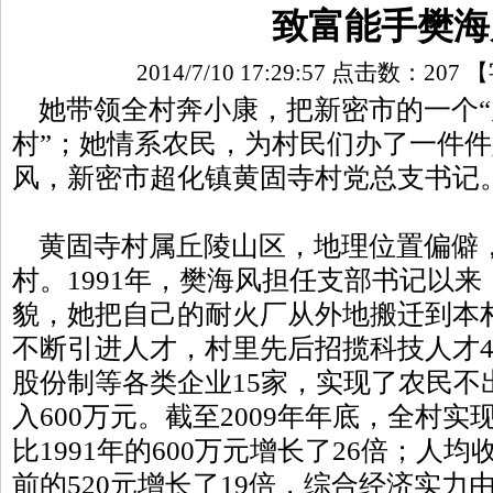
致富能手樊海
2014/7/10 17:29:57 点击数：
207
【
她带领全村奔小康，把新密市的一个“
村”；她情系农民，为村民们办了一件
风，新密市超化镇黄固寺村党总支书记
黄固寺村属丘陵山区，地理位置偏僻
村。1991年，樊海风担任支部书记以
貌，她把自己的耐火厂从外地搬迁到本
不断引进人才，村里先后招揽科技人才4
股份制等各类企业15家，实现了农民不
入600万元。截至2009年年底，全村实
比1991年的600万元增长了26倍；人均收入
前的520元增长了19倍，综合经济实力由