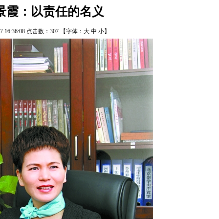
景霞：以责任的名义
/17 16:36:08 点击数：
307
【字体：
大
中
小
】