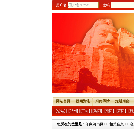
用户名
密码
网站首页
新闻资讯
河南风情
走进河南
[总站]
|
[郑州]
|
[开封]
|
[洛阳]
|
[南阳]
|
[安阳]
|
[新
您所在的位置是：
印象河南网
>>
相关信息
>>
名