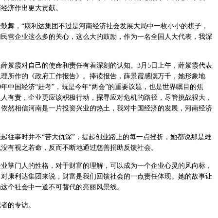
南经济作出更大贡献。
舞，“康利达集团不过是河南经济社会发展大局中一枚小小的棋子，
们民营企业这么多的关心，这么大的鼓励，作为一名全国人大代表，我深
景霞对自己的使命和责任有着深刻的认知。3月5日上午，薛景霞代表
总理所作的《政府工作报告》。捧读报告，薛景霞感慨万千，她形象地
9年中国经济“赶考”，既是今年“两会”的重要议题，也是世界瞩目的焦
人人有责，企业更应该积极行动，探寻应对危机的路径，尽管挑战很大，
，依然相信河南是一片投资兴业的热土，我对中国经济的发展，河南经济
往事时并不“苦大仇深”，提起创业路上的每一点挫折，她都说那是难
也没有视之若命，反而不断地通过慈善捐助反馈社会。
掌门人的性格，对于财富的理解，可以成为一个企业心灵的风向标，
，对康利达集团来说，财富是我们回馈社会的一点责任体现。她的故事让
为这个社会中一道不可替代的亮丽风景线。
者的专访。