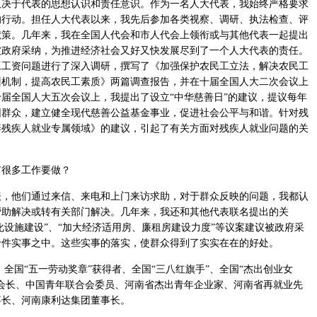
取决于代表的思想认识和责任意识。作为一名人大代表，我始终严格要求
的行动。担任人大代表以来，我先后参加各类视察、调研、执法检查、评
献策。几年来，我在全国人代会和市人代会上领衔或与其他代表一起提出
被政府采纳，为推进经济社会又好又快发展尽到了一个人大代表的责任。
民工工资问题进行了深入调研，撰写了《加强保护农民工立法，解决农民工
训机制，提高农民工素质》两篇调查报告，并在十届全国人大二次会议上
届全国人大五次会议上，我提出了设立“中华慈善日”的建议，提议每年
困群众，建立健全现代慈善公益基金事业，促进社会公平与和谐。针对残
辟残疾人就业专属领域》的建议，引起了有关方面对残疾人就业问题的关
很多工作要做？
他们通过来信、来电和上门来访求助，对于群众反映的问题，我都认
帮助解决或转有关部门解决。几年来，我还和其他代表联名提出的关
化设施建设”、“加大经济适用房、廉租房建设力度”等议案建议被政府采
十件实事之中。这些实事的落实，使群众得到了实实在在的好处。
国“五一劳动奖章”获得者、全国“三八红旗手”、全国“杰出创业女
会长、中国青年联合会委员、河南省杰出青年企业家、河南省再就业先
事长、河南康利达集团董事长。