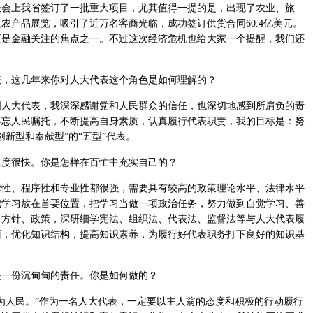
谈会上我省签订了一批重大项目，尤其值得一提的是，出现了农业、旅
农产品展览，吸引了近万名客商光临，成功签订供货合同60.4亿美元。
更是金融关注的焦点之一。不过这次经济危机也给大家一个提醒，我们还
，这几年来你对人大代表这个角色是如何理解的？
大代表，我深深感谢党和人民群众的信任，也深切地感到所肩负的责
不忘人民嘱托，不断提高自身素质，认真履行代表职责，我的目标是：努
新型和奉献型”的“五型”代表。
度很快。你是怎样在百忙中充实自己的？
、程序性和专业性都很强，需要具有较高的政策理论水平、法律水平
把学习放在首要位置，把学习当做一项政治任务，努力做到自觉学习、善
、方针、政策，深研细学宪法、组织法、代表法、监督法等与人大代表履
面，优化知识结构，提高知识素养，为履行好代表职务打下良好的知识基
一份沉甸甸的责任。你是如何做的？
人民。”作为一名人大代表，一定要以主人翁的态度和积极的行动履行