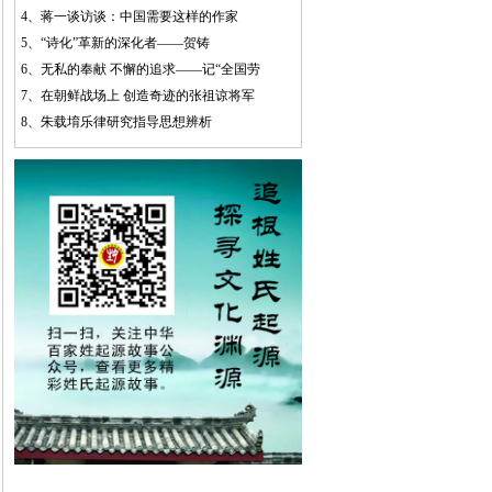
4、
蒋一谈访谈：中国需要这样的作家
5、
“诗化”革新的深化者——贺铸
6、
无私的奉献 不懈的追求——记“全国劳
7、
在朝鲜战场上 创造奇迹的张祖谅将军
8、
朱载堉乐律研究指导思想辨析