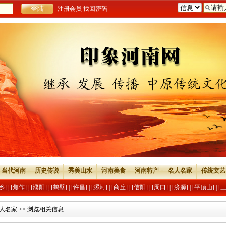
注册会员
找回密码
当代河南
历史传说
秀美山水
河南美食
河南特产
名人名家
传统文艺
乡]
|
[焦作]
|
[濮阳]
|
[鹤壁]
|
[许昌]
|
[漯河]
|
[商丘]
|
[信阳]
|
[周口]
|
[济源]
|
[平顶山]
|
[
人名家
>> 浏览相关信息