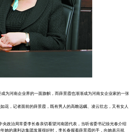
成为河南企业界的一面旗帜，而薛景霞也渐渐成为河南女企业家的一张
花，记者面前的薛景霞，既有男人的高瞻远瞩、凌云壮志，又有女人
中央政治局常委李长春亲切看望河南团代表，当听省委书记徐光春介绍
些年她的康利达集团发展很好时，李长春握着薛景霞的手，向她表示祝