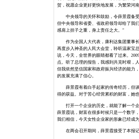
贺，祝愿企业更好更快地发展，为繁荣河
中央领导的关怀和鼓励，令薛景霞备受鼓
但中央领导和省委、省政府领导却给了我
感肩上担子之重，身上责任之大。”
作为全国人大代表，康利达集团董事长薛
再度步入神圣的人民大会堂，聆听温家宝
说，今天，全世界的眼睛都看了过来。200
点。听了总理的报告，我感到共克时艰，
但我依然坚信国家和政府振兴经济的能力
的发展充满了信心。
薛景霞有着白手起家的传奇经历，但谈起
得的获益。对于苦心经营累积的财富，她
打开一个企业的历史，就能了解一个企业
薛景霞说，财富在很多时候只是一个数字
我们相信，今天女性企业家的形象已经成
在两会召开期间，薛景霞接受了本报记