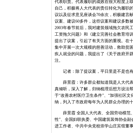
代表职责。代表履职的成效在很大程度上
自己，积极将人大代表的责任转化为履职
议以及征求意见座谈会70余次，积极建言
议案、建议60多件，这些议案和建议多数
2003年春节前后，我对建筑领域拖欠农
工资拖欠问题》和《建立完善社会教育培
提出了议案，引起了有关方面的重视。在十
集中开展一次大规模的慈善活动，救助贫
疾人就业的问题，我提出了《关于政府开
注。
记者：除了提议案，平日里是不是也有
薛景霞：许多群众都知道我是人大代表，
真倾听，深入了解，归纳梳理后想方设法
于“改善农村医疗卫生条件”、“加强社区文
纳，列入了市政府每年为人民群众办理的
薛景霞 全国人大代表、全国劳动模范、全
性”、全国妇联执委、中国建筑装饰协会副
进工作者、中共中央党校崇学山庄宾馆董