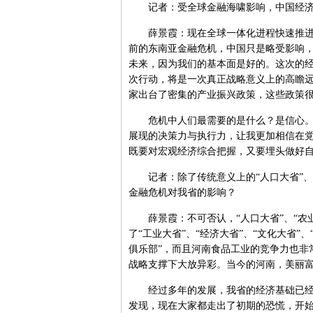
记者：受全球金融海啸影响，中国经济也
薛景霞：现在全球一体化进程快速推进，
前的东南亚金融危机，中国只是略受影响
未来，因为我们的基本面是好的。这次的
次行动，将是一次真正战略意义上的高瞻
家出台了密集的产业振兴政策，这些政策
危机中人们最需要的是什么？是信心。温总理
展现的决策力与执行力，让我更加相信在
既要对宏观经济综合把握，又要埋头做好
记者：除了传统意义上的“人口大省”、“
金融危机对我省的影响？
薛景霞：不可否认，“人口大省”、“农业
了“工业大省”、“经济大省”、“文化大省
俱乐部”，而且河南食品工业的竞争力也非
战略支撑下大放异彩。当今的河南，美丽
经过多年的发展，我省的经济基础已经比
发现，现在大家都走出了初期的恐慌，开始积