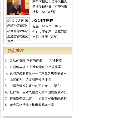
京华时报社长吴海民接受
新浪专访昨日，京华时报
社长、总..
[详细]
宋代理学家程
程颢（1032年—1085
年），字伯淳，原籍河南
洛阳，生于..
[详细]
热点关注
1、
无私的奉献 不懈的追求——记“全国劳
2、
在朝鲜战场上 创造奇迹的张祖谅将军
3、
灵魂深处的爱恋——作家金少庚答读者问
4、
上官婉儿：诗文演绎传世才情
5、
中国导弹发射事业的开拓者——栗在山
6、
杜祥琬：应对气候变化为中国发展带来机
7、
挥毫掣电惊风雷——记著名军旅书画篆刻
8、
老舍和赵清阁：桃李春风本一家