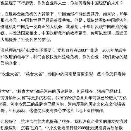
呈现了下行趋势。作为企业界人士，你如何看待中国经济的未来？
在世界金融危机的大背景下，中国当然不能独善其身。如果说，10年
，那么今天，中国和世界已经是冷暖共知。但是，我依然看好中国经济的
经济危机对中国是一次真正的大机会，我感觉，十年后反观中国政府的这
远瞩，与发达国家相比，中国政府救市的效率更高。你可以发现，最近国
很大地提升了社会各界的信心。
说“信心比黄金还重要”。党和政府在2003年非典、2008年地震中
党和政府的领导下，我们会较快走出这轮危机。作为企业，我们要做的是
自己的企业！
农业大省”、“粮食大省”，你眼中的河南是否更多彩一些？你怎样看待
大省”、“粮食大省”都是河南的历史标签。但是现在，河南已经贴上
”、“劳务输出大省”等更多的标签。我省的经济总量几年前就已经进入“万亿
常强。河南农民工的品牌也已经叫响，河南厚重的历史文化在文化强省
富饶，生机勃勃。这也使我更有决心在这片土地上深耕细作。
较好了，抗冲击的能力也提高了很多。我和许多企业界的朋友交流时
极应对，沉着“过冬”。中原文化港澳行暨2009豫港澳投资贸易洽谈