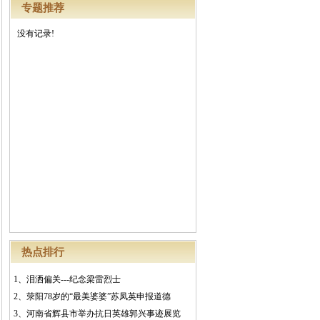
专题推荐
没有记录!
热点排行
1、
泪洒偏关---纪念梁雷烈士
2、
荥阳78岁的“最美婆婆”苏凤英申报道德
3、
河南省辉县市举办抗日英雄郭兴事迹展览