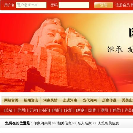
用户名
密码
注册会员
网站首页
新闻资讯
河南风情
走进河南
当代河南
历史传说
秀美山
[总站]
|
[郑州]
|
[开封]
|
[洛阳]
|
[南阳]
|
[安阳]
|
[新乡]
|
[焦作]
|
[濮阳]
|
[鹤壁]
|
[许昌]
您所在的位置是：
印象河南网
>>
相关信息
>>
名人名家
>> 浏览相关信息