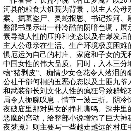
作者答：长篇小说《村庄梦魇》以20世
河县的粮食大饥荒为背景，以主人公母
案、掘墓盗尸、灵蛇报恩、书记投河、
整部书显示出一种冷酷的阴暗色调，展
素导致人性的压抑和变态以及在爆发后
主人公母亲在生活、生产环境极度困难
惧厄运为自己的村庄、家庭和子女的无
中国女性的伟大品质。同时，入木三分
物“猪剥皮”、痴情少女仓花令人落泪的
公社干部何桐的丑恶心态以及土匪九爷
和武装部长刘文化人性的疯狂导致群蛇
局令人扼腕叹息，情节一波三折。阴冷
夜破庙里那对男女的挣扎嘶鸣、深井里
恶魔的窜动，给整部小说增添了巨大神
夜梦魇》则主要写一些越走越远的村庄