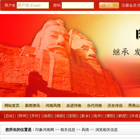
用户名
密码
注册会员
网站首页
新闻资讯
河南风情
走进河南
当代河南
历史传说
秀美山
[总站]
|
[郑州]
|
[开封]
|
[洛阳]
|
[南阳]
|
[安阳]
|
[新乡]
|
[焦作]
|
[濮阳]
|
[鹤壁]
|
[许昌]
您所在的位置是：
印象河南网
>>
相关信息
>>
风情
>> 浏览相关信息