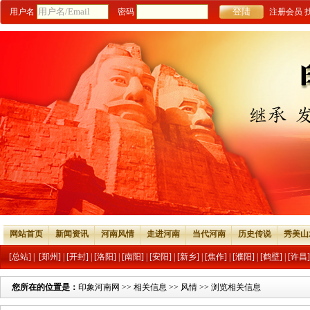
用户名
密码
注册会员
网站首页
新闻资讯
河南风情
走进河南
当代河南
历史传说
秀美山
[总站]
|
[郑州]
|
[开封]
|
[洛阳]
|
[南阳]
|
[安阳]
|
[新乡]
|
[焦作]
|
[濮阳]
|
[鹤壁]
|
[许昌]
您所在的位置是：
印象河南网
>>
相关信息
>>
风情
>> 浏览相关信息