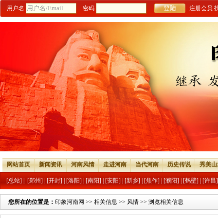
用户名
密码
注册会员
网站首页
新闻资讯
河南风情
走进河南
当代河南
历史传说
秀美山
[总站]
|
[郑州]
|
[开封]
|
[洛阳]
|
[南阳]
|
[安阳]
|
[新乡]
|
[焦作]
|
[濮阳]
|
[鹤壁]
|
[许昌]
您所在的位置是：
印象河南网
>>
相关信息
>>
风情
>> 浏览相关信息