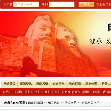
用户名
密码
注册会员
网站首页
新闻资讯
河南风情
走进河南
当代河南
历史传说
秀美山
[总站]
|
[郑州]
|
[开封]
|
[洛阳]
|
[南阳]
|
[安阳]
|
[新乡]
|
[焦作]
|
[濮阳]
|
[鹤壁]
|
[许昌]
您所在的位置是：
印象河南网
>>
相关信息
>>
传统文艺
>> 浏览相关信息