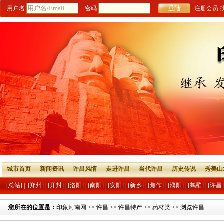
用户名
密码
注册会员
城市首页
新闻资讯
许昌风情
走进许昌
当代许昌
历史传说
秀美山
[总站]
|
[郑州]
|
[开封]
|
[洛阳]
|
[南阳]
|
[安阳]
|
[新乡]
|
[焦作]
|
[濮阳]
|
[鹤壁]
|
[许昌]
您所在的位置是：
印象河南网
>>
许昌
>>
许昌特产
>>
药材类
>> 浏览许昌