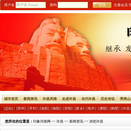
用户名
密码
注册会员
城市首页
新闻资讯
许昌风情
走进许昌
当代许昌
历史传说
秀美山
[总站]
|
[郑州]
|
[开封]
|
[洛阳]
|
[南阳]
|
[安阳]
|
[新乡]
|
[焦作]
|
[濮阳]
|
[鹤壁]
|
[许昌]
您所在的位置是：
印象河南网
>>
许昌
>>
新闻资讯
>> 浏览许昌