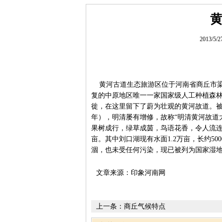
2013/5/
黄河古道生态旅游区位于河南省商丘市梁园
复的中原地区唯一一家国家级人工种植森林
徙，在这里留下了蔚为壮观的黄河故道。被人
年），明清屡有增修，故称“明清黄河故道
果树成行，绿草成茵，鸟语花香，令人流连
亩。其中刘口湖现有水面1.2万亩，长约50
涸，也未受任何污染，现已被列为国家湿
文章来源：印象河南网
上一条：
商丘气候特点