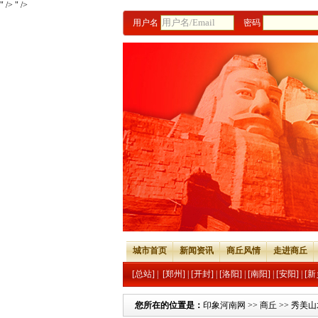
" />
" />
用户名
密码
城市首页
新闻资讯
商丘风情
走进商丘
[总站]
|
[郑州]
|
[开封]
|
[洛阳]
|
[南阳]
|
[安阳]
|
[新
您所在的位置是：
印象河南网
>>
商丘
>>
秀美山