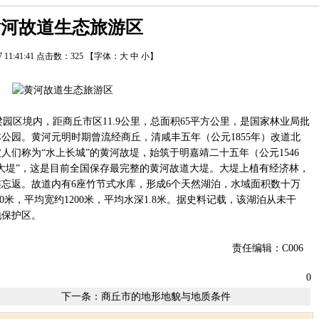
黄河故道生态旅游区
27 11:41:41 点击数：
325
【字体：
大
中
小
】
区境内，距商丘市区11.9公里，总面积65平方公里，是国家林业局批
公园。黄河元明时期曾流经商丘，清咸丰五年（公元1855年）改道北
们称为“水上长城”的黄河故堤，始筑于明嘉靖二十五年（公元1546
大堤”，这是目前全国保存最完整的黄河故道大堤。大堤上植有经济林，
忘返。故道内有6座竹节式水库，形成6个天然湖泊，水域面积数十万
00米，平均宽约1200米，平均水深1.8米。据史料记载，该湖泊从未干
地保护区。
责任编辑：C006
0
下一条：
商丘市的地形地貌与地质条件