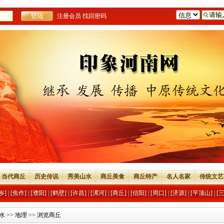
注册会员
找回密码
当代商丘
历史传说
秀美山水
商丘美食
商丘特产
名人名家
传统文艺
乡]
|
[焦作]
|
[濮阳]
|
[鹤壁]
|
[许昌]
|
[漯河]
|
[商丘]
|
[信阳]
|
[周口]
|
[济源]
|
[平顶山]
|
[
水
>>
地理
>> 浏览商丘