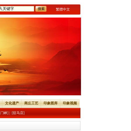
繁體中文
文化遗产
商丘工艺
印象图库
印象视频
三门峡]
|
[驻马店]