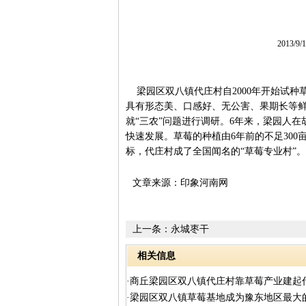
2013/9
梁园区双八镇代庄村自2000年开始试种
具有形态美、口感好、无公害、果期长等鲜明
就“三农”问题进行调研。6年来，梁园人
快速发展。草莓的种植由6年前的不足300
标，代庄村成了全国闻名的“草莓专业村”。
文章来源：印象河南网
上一条：
永城枣干
相关信息
·商丘梁园区双八镇代庄村靠草莓产业建起
·梁园区双八镇草莓基地成为豫东地区最大