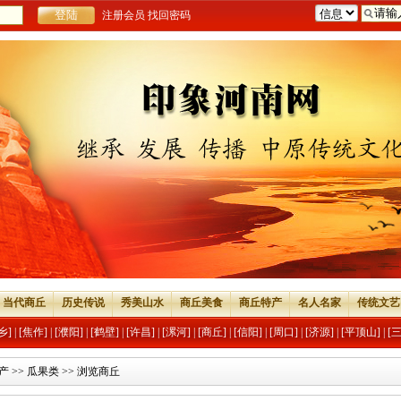
注册会员
找回密码
当代商丘
历史传说
秀美山水
商丘美食
商丘特产
名人名家
传统文艺
乡]
|
[焦作]
|
[濮阳]
|
[鹤壁]
|
[许昌]
|
[漯河]
|
[商丘]
|
[信阳]
|
[周口]
|
[济源]
|
[平顶山]
|
[
产
>>
瓜果类
>> 浏览商丘