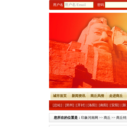
用户名
密码
城市首页
新闻资讯
商丘风情
走进商丘
[总站]
|
[郑州]
|
[开封]
|
[洛阳]
|
[南阳]
|
[安阳]
|
[新
您所在的位置是：
印象河南网
>>
商丘
>>
商丘特