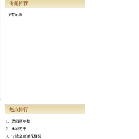
专题推荐
没有记录!
热点排行
1、
梁园区草莓
2、
永城枣干
3、
宁陵金顶谢花酥梨