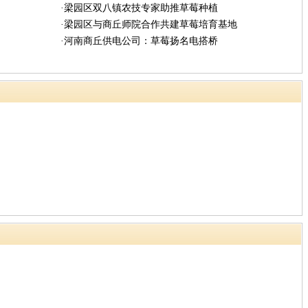
·梁园区双八镇农技专家助推草莓种植
·梁园区与商丘师院合作共建草莓培育基地
·河南商丘供电公司：草莓扬名电搭桥