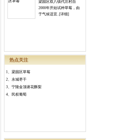
梁园区双八镇代庄村自
2000年开始试种草莓，由
于气候适宜..
[详细]
热点关注
1、
梁园区草莓
2、
永城枣干
3、
宁陵金顶谢花酥梨
4、
民权葡萄