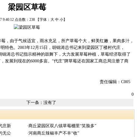
梁园区草莓
/17 9:40:12 点击数：
238
【字体：
大
中
小
】
草莓，由于气候适宜，雨水充足，所产草莓个大，鲜美红嫩，果肉多汁，
特色。2003年12月15日，胡锦涛总书记来到梁园区丁楼村代庄，
在胡锦涛总书记指示精神的鼓舞下，大力发展草莓种植，草莓经济取得了
亩，发展到现在的6000多亩。“代庄”牌草莓还在国家工商总局注册了商
责任编辑：C005
0
下一条：没有了
代庄新
·商丘梁园区双八镇草莓棚里“笑脸多”
的无公
·河南商丘辣椒丰产不丰“收”