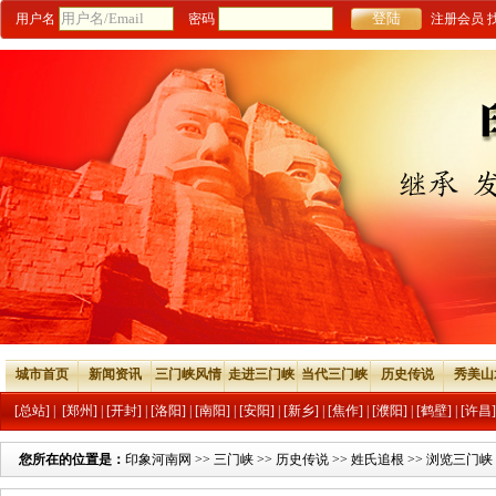
用户名
密码
注册会员
城市首页
新闻资讯
三门峡风情
走进三门峡
当代三门峡
历史传说
秀美山
[总站]
|
[郑州]
|
[开封]
|
[洛阳]
|
[南阳]
|
[安阳]
|
[新乡]
|
[焦作]
|
[濮阳]
|
[鹤壁]
|
[许昌]
您所在的位置是：
印象河南网
>>
三门峡
>>
历史传说
>>
姓氏追根
>> 浏览三门峡