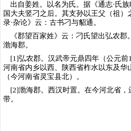
出自姜姓。以名为氏。据《通志·氏族
国大夫竖刁之后。其支孙以王父（祖）之
录·杂论》云：古书刁与貂通。
《郡望百家姓》云：刁氏望出弘农郡
渤海郡。
[1]弘农郡。汉武帝元鼎四年（公元前
河南省内乡以西、陕西省柞水以东及华
（今河南省灵宝县北）。
[2]渤海郡。西汉时置。在今河北省，
带。