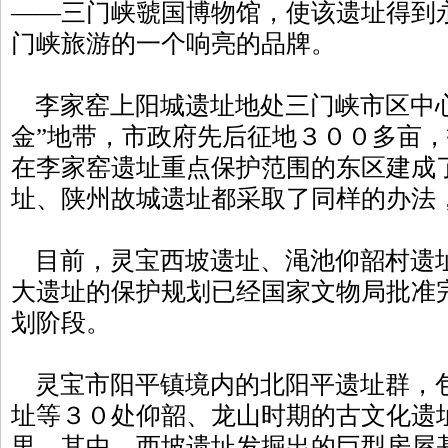
——三门峡虢国博物馆，使该遗址得到
门峡旅游的一个响亮的品牌。
李家窑上阳城遗址地处三门峡市区中心
金”地带，市政府先后征地３００多亩
在李家窑遗址重点保护范围的东区建成
址、陕州故城遗址都采取了同样的办法
目前，灵宝西坡遗址、渑池仰韶村遗
大遗址的保护规划已经国家文物局批准
划阶段。
灵宝市阳平镇境内的北阳平遗址群，
址等３０处仰韶、龙山时期的古文化遗
里。其中，西坡遗址发掘出的巨型房屋