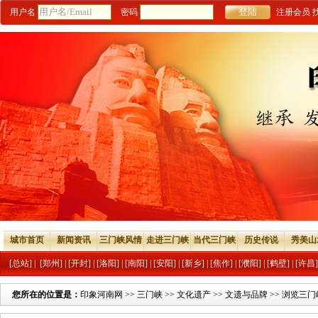
用户名
密码
注册会员
城市首页
新闻资讯
三门峡风情
走进三门峡
当代三门峡
历史传说
秀美山
[总站]
|
[郑州]
|
[开封]
|
[洛阳]
|
[南阳]
|
[安阳]
|
[新乡]
|
[焦作]
|
[濮阳]
|
[鹤壁]
|
[许昌]
您所在的位置是：
印象河南网
>>
三门峡
>>
文化遗产
>>
文遗与品牌
>> 浏览三门