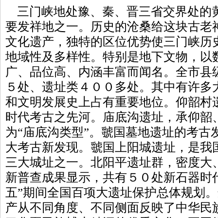
三门峡地处豫、秦、晋三省交界处的
要发祥地之一。历史的沧桑给这块古老
文化遗产，独特的区位优势使三门峡历
地域性及多样性。特别是地下文物，以
广、品位高、内涵丰富而闻名。全市县
５处、遗址类４００多处。其中有许多
和文明发展史上占有重要地位。仰韶村
时代考古之先河。庙底沟遗址，承仰韶
为“庙底沟类型”。虢国墓地遗址的考古
大考古新发现。虢国上阳城遗址，是我
三大城址之一。北阳平遗址群，密度大
新普查成果显示，共有５０处新石器时
五”期间全国百项大遗址保护总体规划
产从不同角度、不同侧面反映了中华民