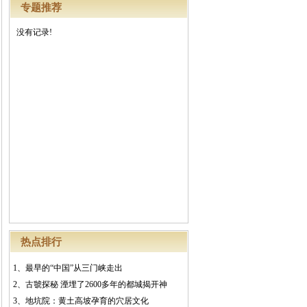
专题推荐
没有记录!
热点排行
1、
最早的“中国”从三门峡走出
2、
古虢探秘 湮埋了2600多年的都城揭开神
3、
地坑院：黄土高坡孕育的穴居文化