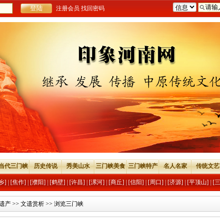
注册会员
找回密码
当代三门峡
历史传说
秀美山水
三门峡美食
三门峡特产
名人名家
传统文艺
乡]
|
[焦作]
|
[濮阳]
|
[鹤壁]
|
[许昌]
|
[漯河]
|
[商丘]
|
[信阳]
|
[周口]
|
[济源]
|
[平顶山]
|
[
遗产
>>
文遗赏析
>> 浏览三门峡