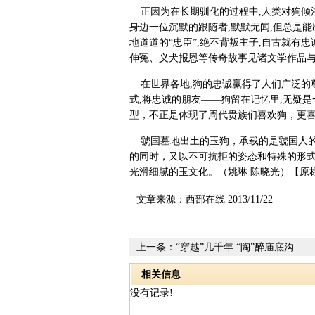
正因为在长期驯化的过程中,人类对狗倾
身边一位沉默的跟随者,默默无闻,但总是
地道道的“忠臣”,绝不背叛主子,自古就有
伸冤、义犬报恩等传奇故事见诸文学作品
在世界各地,狗的忠诚赢得了人们广泛的
式,将忠诚的朋友——狗留在记忆里,无疑
型，不正是体现了周代贵族们喜欢狗，更
虢国墓地出土的玉狗，承载的是虢国人的
的同时，又以不可抗拒的姿态和特殊的形
光滑细腻的玉文化。（姚琳 陈晓光）【原
文章来源：西部在线 2013/11/22
上一条：
“穿越”几千年 “陶”醉庙底沟
相关信息
没有记录!