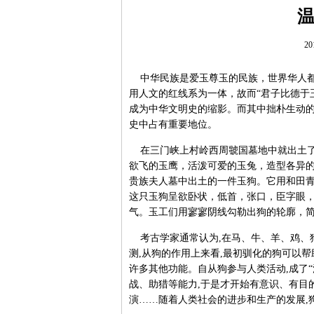
20
中华民族是爱玉尊玉的民族，世界华人都有
用人文的红线系为一体，故而“君子比德于
成为中华文明史的缩影。而其中拙朴生动
史中占有重要地位。
在三门峡上村岭西周虢国墓地中就出土了
欲飞的玉鹰，活泼可爱的玉兔，造型各异的玉
贵族夫人墓中出土的一件玉狗。它用和田青玉
这只玉狗呈欲卧状，低首，张口，臣字眼
气。玉工们用寥寥阴线勾勒出狗的轮廓，
考古学家通常认为,在马、牛、羊、鸡、狗
测,从狗的作用上来看,最初驯化的狗可以帮
许多其他功能。自从狗参与人类活动,成了“
战、助猎等能力,于是才开始有意识、有目的
演……随着人类社会的进步和生产的发展,