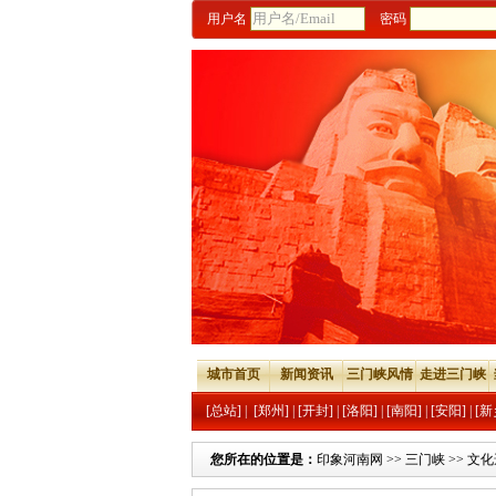
用户名
密码
城市首页
新闻资讯
三门峡风情
走进三门峡
[总站]
|
[郑州]
|
[开封]
|
[洛阳]
|
[南阳]
|
[安阳]
|
[新
您所在的位置是：
印象河南网
>>
三门峡
>>
文化