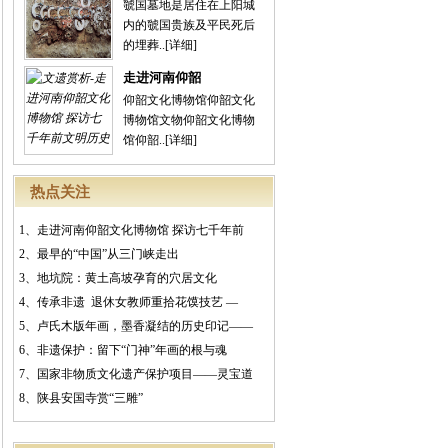
虢国墓地是居住在上阳城
内的虢国贵族及平民死后
的埋葬..
[详细]
走进河南仰韶
仰韶文化博物馆仰韶文化
博物馆文物仰韶文化博物
馆仰韶..
[详细]
热点关注
1、
走进河南仰韶文化博物馆 探访七千年前
2、
最早的“中国”从三门峡走出
3、
地坑院：黄土高坡孕育的穴居文化
4、
传承非遗 退休女教师重拾花馍技艺 —
5、
卢氏木版年画，墨香凝结的历史印记——
6、
非遗保护：留下“门神”年画的根与魂
7、
国家非物质文化遗产保护项目——灵宝道
8、
陕县安国寺赏“三雕”