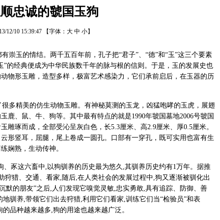
温顺忠诚的虢国玉狗
13/12/10 15:39:47
【字体：
大
中
小
】
崇玉的情结。两千五百年前，孔子把“君子”、“德”和“玉”这三个要素
玉”的经典便成为中华民族数千年的脉与根的信则。于是，玉的发展史也
的动物形玉雕，造型多样，极富艺术感染力，它们承前启后，在玉器的历
很多精美的仿生动物玉雕。有神秘莫测的玉龙，凶猛咆哮的玉虎，展翅
鹿、鼠、牛、狗等。其中最有特点的就是1990年虢国墓地2006号虢国
雕琢而成，全部受沁呈灰白色，长5.3厘米、高2.9厘米、厚0.5厘米。
，云形竖耳，屈腿，尾上卷成一圆孔。口部有一穿孔，既可实用也富有生
简练娴熟，生动传神。
、豕这六畜中,以狗驯养的历史最为悠久,其驯养历史约有1万年。据推
助狩猎、交通、看家,随后,在人类社会的发展过程中,狗又逐渐被驯化出
沉默的朋友”之后,人们发现它嗅觉灵敏,忠实勇敢,具有追踪、防御、善
地驯养,带领它们出去狩猎,利用它们看家,训练它们当“检验员”和表
狗的品种越来越多,狗的用途也越来越广泛。