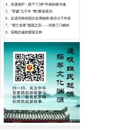
4、
非遗保护：留下“门神”年画的根与魂
5、
“穿越”几千年 “陶”醉庙底沟
6、
走进河南仰韶文化博物馆 探访七千年前
7、
“唇亡齿寒”虢国之悲——河南三门峡的
8、
温顺忠诚的虢国玉狗