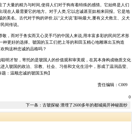
注了大量的精力与时间,使得人们对于狗有着特殊的感情。它始终是人们
能出现在人最需要它的地方。对于人类,它以忠诚甚至奴相来回报。它是地
忠诚的美名。古代对于狗的评价,以“义犬说”影响最大,屡有义犬救主、义犬
与民间传说。
尊敬，而对于务实而又心灵手巧的中国人来说,用丰富多彩的民间艺术形
是一种更好的选择。虢国的玉工们把上等的和田玉精心地雕琢出玉狗造
喜欢狗这种忠诚的品格吗？
聪明才智，寄托的是虢国人的价值观和审美观，在其本身构成物质文化
式进入虢国的政治、宗教、社会、习俗和文化生活中，形成了温润晶莹、
标题：温顺忠诚的虢国玉狗】
责任编辑：C009
0
下一条：
古虢探秘 湮埋了2600多年的都城揭开神秘面纱