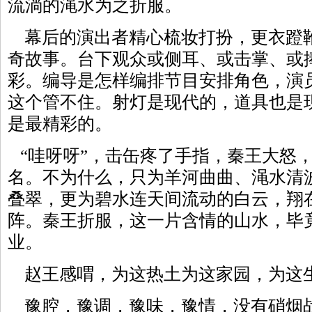
流淌的渑水为之折服。
幕后的演出者精心梳妆打扮，更衣蹬
奇故事。台下观众或侧耳、或击掌、或
彩。编导是怎样编排节目安排角色，演
这个管不住。射灯是现代的，道具也是
是最精彩的。
“哇呀呀”，击缶疼了手指，秦王大怒
名。不为什么，只为羊河曲曲、渑水清
叠翠，更为碧水连天间流动的白云，翔
阵。秦王折服，这一片含情的山水，毕
业。
赵王感喟，为这热土为这家园，为这
豫腔，豫调，豫味，豫情，没有硝烟