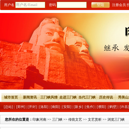
用户名
密码
注册会员
城市首页
新闻资讯
三门峡风情
走进三门峡
当代三门峡
历史传说
秀美山
[总站]
|
[郑州]
|
[开封]
|
[洛阳]
|
[南阳]
|
[安阳]
|
[新乡]
|
[焦作]
|
[濮阳]
|
[鹤壁]
|
[许昌]
您所在的位置是：
印象河南
>>
三门峡
>>
传统文艺
>>
文艺赏析
>> 浏览三门峡