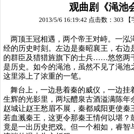
观曲剧《渑池
2013/5/6 16:19:42 点击数：
303
【
两顶王冠相遇，两个帝王对峙。一泓
经的历史时刻。左边是秦昭襄王，右边
的群臣及猎猎旌旗下的士兵……悠悠两
是历史。如今的渑池，虽然不见了渑池
这里添上了浓重的一笔。
舞台上，一边悬着秦的威仪，一边挂
生辉的光影里，两坛醴泉古酒溢满陈年
赵城让赵王愁眉不展，秦都咸阳更使秦
若血溅秦王，这更令那秦王情何以堪？
竟是一出历史把戏。但一个相如，睿智