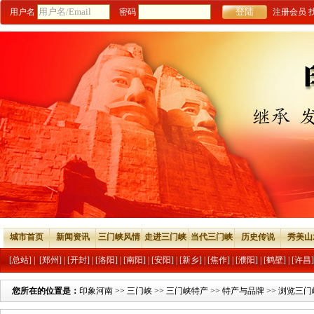
用户名
密码
注册会员
城市首页
新闻资讯
三门峡风情
走进三门峡
当代三门峡
历史传说
秀美山
[总站]
|
[郑州]
|
[开封]
|
[洛阳]
|
[南阳]
|
[安阳]
|
[新乡]
|
[焦作]
|
[濮阳]
|
[鹤壁]
|
[许昌]
您所在的位置是：
印象河南
>>
三门峡
>>
三门峡特产
>>
特产与品牌
>> 浏览三门