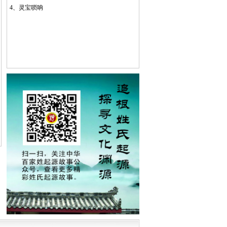
4、
灵宝唢呐