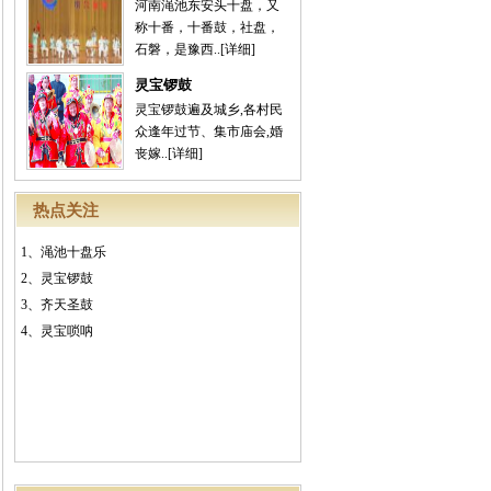
河南渑池东安头十盘，又
称十番，十番鼓，社盘，
石磐，是豫西..
[详细]
灵宝锣鼓
灵宝锣鼓遍及城乡,各村民
众逢年过节、集市庙会,婚
丧嫁..
[详细]
热点关注
1、
渑池十盘乐
2、
灵宝锣鼓
3、
齐天圣鼓
4、
灵宝唢呐