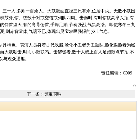
三十人,多则一百余人。大鼓鼓面直径三尺有佘,位居中央。无数小鼓围
。群鼓外,锣、钹数十对或交错或列队四周。击奏时,有时锣钹高举头顶,有
有的仰首望天,有的弯背俯首,手舞足蹈,节奏强烈,气氛高涨。即使寒冬三九
盛夏,则赤背露体,气喘不已,体现出灵宝农民强悍的乡土气息。
具特色。表演人员身着古代戏服,脸化小丑者为丑鼓队,脸化猴脸者为猴
时而大鼓独击,时而小鼓联鸣。击锣钹者,数十人或上百人足踏鼓点节拍,不
可以与观众逗趣。
责任编辑：C009
0
下一条：
灵宝唢呐