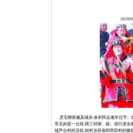
2013/8
灵宝锣鼓遍及城乡,各村民众逢年过节、集
常见的是一台鼓,两三对锣、钹。或行进击
镇芦台村的丑鼓,程村乡苏南和营田村的猴