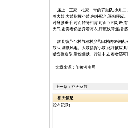
庙上、王家、杜家一带的群鼓队,少则二、
着大鼓,大鼓指挥小鼓,内外配合,遥相呼应
时弯腰垂手,时而转身相背,时而互相对击,
天气,击奏者仍是身着薄衣,汗流浃背;酷暑
故县镇芦台村与程村乡营田村的锣鼓队,别
鼓队,幽默风趣。大鼓指挥小鼓,此呼彼应,
断变换造型,滑稽幽默。行进中,击奏者还
文章来源：印象河南网
上一条：
齐天圣鼓
相关信息
没有记录!