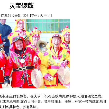
灵宝锣鼓
/6 17:53:31 点击数：
304
【字体：
大
中
小
】
市庙会,婚丧嫁娶、喜庆节日等,有击鼓助兴,祭神娱人,避邪镇恶之意。
奏,或阵地围击,鼓点大同小异。豫灵镇庙上、王家、杜家一带的群鼓,故县
鼓,则各具特色、独有风昧。