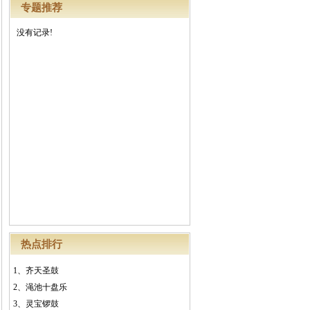
专题推荐
没有记录!
热点排行
1、
齐天圣鼓
2、
渑池十盘乐
3、
灵宝锣鼓