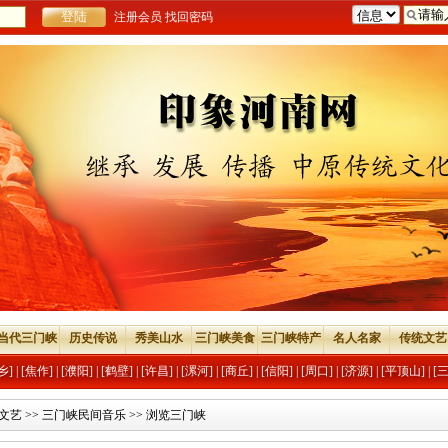
注册会员
找回密码
当代三门峡
历史传说
秀美山水
三门峡美食
三门峡特产
名人名家
传统文艺
乡]
|
[焦作]
|
[濮阳]
|
[鹤壁]
|
[许昌]
|
[漯河]
|
[商丘]
|
[信阳]
|
[周口]
|
[济源]
|
[平顶山]
|
[
文艺
>>
三门峡民间音乐
>> 浏览三门峡