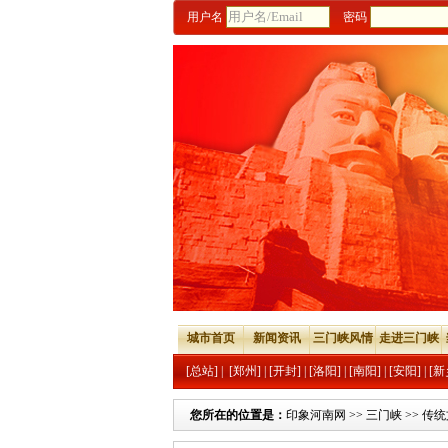
用户名
密码
城市首页
新闻资讯
三门峡风情
走进三门峡
[总站]
|
[郑州]
|
[开封]
|
[洛阳]
|
[南阳]
|
[安阳]
|
[新
您所在的位置是：
印象河南网
>>
三门峡
>>
传统