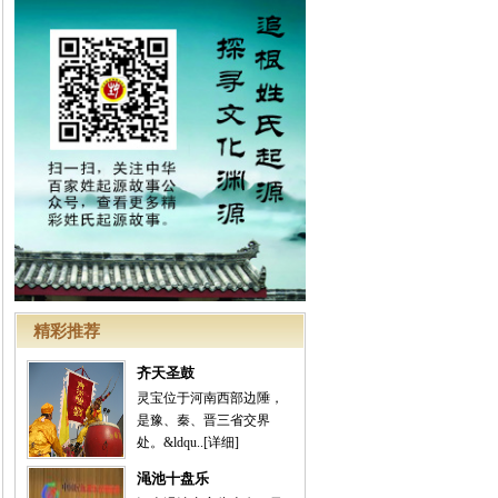
精彩推荐
齐天圣鼓
灵宝位于河南西部边陲，
是豫、秦、晋三省交界
处。&ldqu..
[详细]
渑池十盘乐