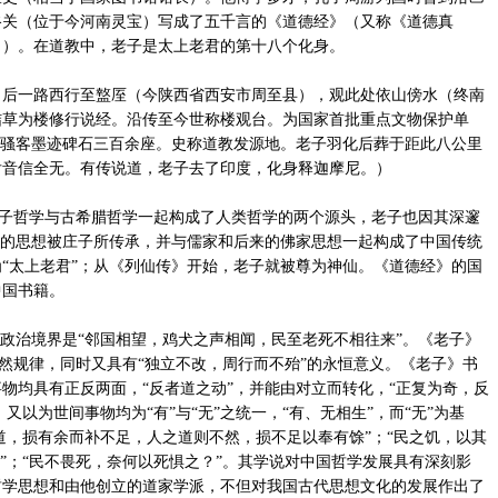
谷关（位于今河南灵宝）写成了五千言的《道德经》（又称《道德真
》）。在道教中，老子是太上老君的第十八个化身。
一路西行至盩厔（今陕西省西安市周至县），观此处依山傍水（终南
结草为楼修行说经。沿传至今世称楼观台。为国家首批重点文物保护单
人骚客墨迹碑石三百余座。史称道教发源地。老子羽化后葬于距此八公里
后音信全无。有传说道，老子去了印度，化身释迦摩尼。）
哲学与古希腊哲学一起构成了人类哲学的两个源头，老子也因其深邃
子的思想被庄子所传承，并与儒家和后来的佛家思想一起构成了中国传统
“太上老君”；从《列仙传》开始，老子就被尊为神仙。《道德经》的国
中国书籍。
政治境界是“邻国相望，鸡犬之声相闻，民至老死不相往来”。《老子》
自然规律，同时又具有“独立不改，周行而不殆”的永恒意义。《老子》书
物均具有正反两面，“反者道之动”，并能由对立而转化，“正复为奇，反
又以为世间事物均为“有”与“无”之统一，“有、无相生”，而“无”为基
之道，损有余而补不足，人之道则不然，损不足以奉有馀”；“民之饥，以其
厚”；“民不畏死，奈何以死惧之？”。其学说对中国哲学发展具有深刻影
哲学思想和由他创立的道家学派，不但对我国古代思想文化的发展作出了