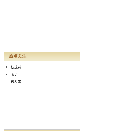
热点关注
1、
杨连弟
2、
老子
3、
黄万里