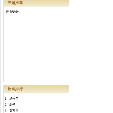
专题推荐
没有记录!
热点排行
1、
杨连弟
2、
老子
3、
黄万里