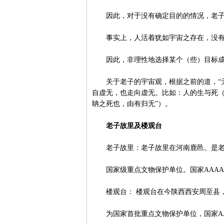
因此，对于没有确定目的的情况，老子
事实上，人活着犹如宇宙之存在，没有
因此，非理性地选择某个（些）目标成
关于老子的宇宙观，根据之前的道，“无”
自虚无，也走向虚无。比如：人的生与死（可
聃之死也，由有归无”）。
老子故里及楼观台
老子故里：老子故里在河南鹿邑。是老
国家级重点文物保护单位。国家AAAA
楼观台： 楼观台在今陕西西安周至县，
为国家首批重点文物保护单位，国家AA