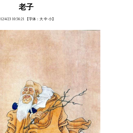
老子
12/4/23 10:56:21
【字体：
大
中
小
】