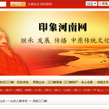
注册会员
找回密码
当代三门峡
历史传说
秀美山水
三门峡美食
三门峡特产
名人名家
传统文艺
乡]
|
[焦作]
|
[濮阳]
|
[鹤壁]
|
[许昌]
|
[漯河]
|
[商丘]
|
[信阳]
|
[周口]
|
[济源]
|
[平顶山]
|
[
山水
>>
山水人物专栏
>> 浏览三门峡