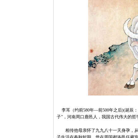
李耳（约前580年—前500年之后)(诞
子”，河南周口鹿邑人，我国古代伟大的哲
相传他母亲怀了九九八十一天身孕，从腋
子生活在春秋时期，曾在周国都洛邑任藏