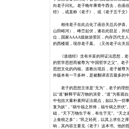
向老子问礼。老子晚年乘青牛西去，在函
经》，或直称《老子》、或《老子五千文
相传老子在此点化了函谷关总兵伊喜。后
山田峪河）、峰峦起伏，遂在此驻足，并
位，国家AAAA级旅游景区，内存历代文
的西楼观，现存老子墓。（又传老子出关
《道德经》含有丰富的辩证法思想，老子
的哲学思想而被尊为“中国哲学之父”。老
思想文化的内核。道教出现后，老子被尊为
外版本有一千多种，是被翻译语言最多的
老子的思想主张是"无为"，老子的理想
以“道”解释宇宙万物的演变，“道”为客观
中包括大量朴素辩证法观点，如以为一切事
复为妖”，“祸兮福之所倚，福兮祸之所伏”。
础，“天下万物生于有，有生于无”。“天
上食税之多”；“民之轻死，以其上求生之
响，其内容主要见《老子》这本书。他的