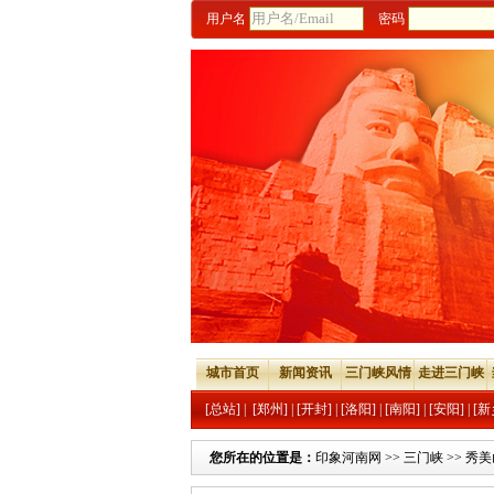
用户名
密码
城市首页
新闻资讯
三门峡风情
走进三门峡
[总站]
|
[郑州]
|
[开封]
|
[洛阳]
|
[南阳]
|
[安阳]
|
[新
您所在的位置是：
印象河南网
>>
三门峡
>>
秀美