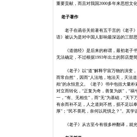
重要贡献，而且对我国2000多年来思想文
老子著作
老子在函谷关前著有五千言的《老子》一
语》被认为是对中国人影响最深远的三部
《道德经》是后来的称谓，最初老子书称
无法确定，不过根据1993年出土的郭店楚
《老子》以“道”解释宇宙万物的演变，以
而常自然”，因而“人法地，地法天，天法道
殆”的永恒意义。《老子》书中包括大量朴
对立而转化，“正复为奇，善复为妖”，“祸
一，“有、无相生”，而“无”为基础，“天
有余而补不足，人之道则不然，损不足以奉
厚”；“民不畏死，奈何以死惧之？”。其
《老子》从古至今有很多种翻译，就光