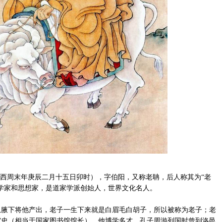
辰：西周末年庚辰二月十五日卯时），字伯阳，又称老聃，后人称其为“老
学家和思想家，是道家学派创始人，世界文化名人。
下将他产出，老子一生下来就是白眉毛白胡子，所以被称为老子；老
室史（相当于国家图书馆馆长）。他博学多才，孔子周游列国时曾到洛邑