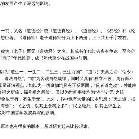
化的发展产生了深远的影响。
书，又名《道德经》或《道德真经》。《道德经》、《易经》和《论
思想巨著。《道德经》老子道德经分为上下两册，上下共五千字左右。
为《老子》而无《道德经》之名。其成书年代过去多有争论，至今仍
简“老子”年代推算，成书年代至少在战国中前期。
为“道生一，一生二，二生三，三生万物”，“道”乃“夫莫之命（命令）
，道法自然”。“道”为客观自然规律，同时又具有“独立不改，周行而不
素辩证法观点，如以为一切事物均具有正反两面，“反者道之动”，并能由
兮福之所倚，福兮祸之所伏”。又以为世间事物均为“有”与“无”之统
下万物生于有，有生于无”。此外，书中也有大量的民本思想：“天之道，损
有馀”；“民之饥，以其上食税之多”；“民之轻死，以其上求生之
学说对中国哲学发展具深刻影响。
原本也有很多的版本，所以研究起来比较艰难。