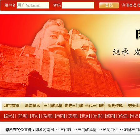
用户名
密码
注册会员
城市首页
新闻资讯
三门峡风情
走进三门峡
当代三门峡
历史传说
秀美山
[总站]
|
[郑州]
|
[开封]
|
[洛阳]
|
[南阳]
|
[安阳]
|
[新乡]
|
[焦作]
|
[濮阳]
|
[鹤壁]
|
[许昌]
您所在的位置是：
印象河南网
>>
三门峡
>>
三门峡风情
>>
民间习俗
>> 浏览三门