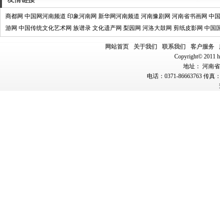
商都网
中国网河南频道
印象河南网
新华网河南频道
河南豫剧网
河南省书画网
中
游网
中国传统文化艺术网
族谱录
文化遗产网
梨园网
河洛大鼓网
剪纸皮影网
中国
网站首页
关于我们
联系我们
客户服务
Copyright© 2011 hn
地址： 河南省郑
电话：0371-86663763 传真：0