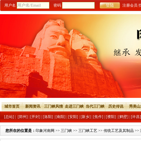
用户名
密码
注册会员
城市首页
新闻资讯
三门峡风情
走进三门峡
当代三门峡
历史传说
秀美山
[总站]
|
[郑州]
|
[开封]
|
[洛阳]
|
[南阳]
|
[安阳]
|
[新乡]
|
[焦作]
|
[濮阳]
|
[鹤壁]
|
[许昌]
您所在的位置是：
印象河南网
>>
三门峡
>>
三门峡工艺
>>
传统工艺及其制品
>>