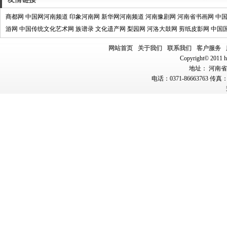
商都网
中国网河南频道
印象河南网
新华网河南频道
河南豫剧网
河南省书画网
中
游网
中国传统文化艺术网
族谱录
文化遗产网
梨园网
河洛大鼓网
剪纸皮影网
中国
网站首页
关于我们
联系我们
客户服务
Copyright© 2011 hn
地址： 河南省郑
电话：0371-86663763 传真：0