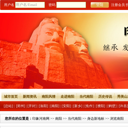
用户名
密码
注册会员
城市首页
新闻资讯
南阳风情
走进南阳
当代南阳
历史传说
秀美山
[总站]
|
[郑州]
|
[开封]
|
[洛阳]
|
[南阳]
|
[安阳]
|
[新乡]
|
[焦作]
|
[濮阳]
|
[鹤壁]
|
[许昌]
您所在的位置是：
印象河南网
>>
南阳
>>
当代南阳
>>
身边新地标
>> 浏览南阳