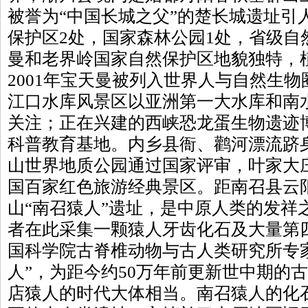
被誉为“中国长城之父”的楚长城遗址引
保护区2处，国家森林公园1处，省级自
曼和老界岭国家自然保护区地貌独特，
2001年宝天曼被列入世界人与自然生
江口水库风景区以亚洲第一大水库和南
关注；正在兴建的西峡恐龙蛋生物遗迹
科普教育基地。内乡县衙、鹳河漂流跻
山世界地质公园通过国家评审，叶家大
国百家红色旅游经典景区。距南召县云
山“南召猿人”遗址，是中原人类的发祥之
者在此采集一颗猿人牙齿化石及大量第
国科学院古脊椎动物与古人类研究所专
人”，为距今约50万年前更新世中期的
店猿人的时代大体相当。南召猿人的化