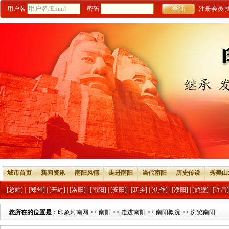
用户名
密码
注册会员
城市首页
新闻资讯
南阳风情
走进南阳
当代南阳
历史传说
秀美山
[总站]
|
[郑州]
|
[开封]
|
[洛阳]
|
[南阳]
|
[安阳]
|
[新乡]
|
[焦作]
|
[濮阳]
|
[鹤壁]
|
[许昌]
您所在的位置是：
印象河南网
>>
南阳
>>
走进南阳
>>
南阳概况
>> 浏览南阳