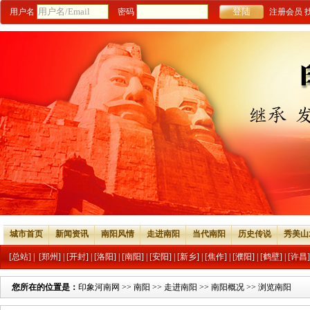
用户名
密码
注册会员
城市首页
新闻资讯
南阳风情
走进南阳
当代南阳
历史传说
秀美山
[总站]
|
[郑州]
|
[开封]
|
[洛阳]
|
[南阳]
|
[安阳]
|
[新乡]
|
[焦作]
|
[濮阳]
|
[鹤壁]
|
[许昌]
您所在的位置是：
印象河南网
>>
南阳
>>
走进南阳
>>
南阳概况
>> 浏览南阳